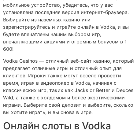
мобильное устройство, убедитесь, что у вас
установлена последняя версия интернет-браузера.
Выбирайте из наземных казино или
зарегистрируйтесь и играйте онлайн в Vodka, и вы
будете впечатлены нашим выбором игр,
впечатляющими акциями и огромным бонусом в 1
600!
Vodka Casinos — отличный веб-сайт казино, который
предлагает отличные игры и отличный опыт для
клиентов. Игроки также могут весело провести
время, играя в видеопокер в Vodka, начиная с
классических игр, таких как Jacks or Better и Deuces
Wild, а также с холдемом и более экзотическими
играми. Выберите свой депозит и выберите, сколько
вы хотите играть, и вы снова в игре.
Онлайн слоты в Vodka