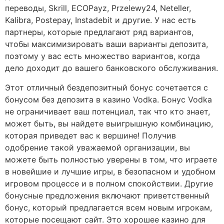
переводы, Skrill, ECOPayz, Przelewy24, Neteller,
Kalibra, Postepay, Instadebit и другие. У нас есть
партнеры, которые предлагают ряд вариантов,
чтобы максимизировать ваши варианты депозита,
поэтому у вас есть множество вариантов, когда
дело доходит до вашего банковского обслуживания.
Этот отличный бездепозитный бонус сочетается с
бонусом без депозита в казино Vodka. Бонус Vodka
не ограничивает ваш потенциал, так что кто знает,
может быть, вы найдете выигрышную комбинацию,
которая приведет вас к вершине! Получив
одобрение такой уважаемой организации, вы
можете быть полностью уверены в том, что играете
в новейшие и лучшие игры, в безопасном и удобном
игровом процессе и в полном спокойствии. Другие
бонусные предложения включают приветственный
бонус, который предлагается всем новым игрокам,
которые посещают сайт. Это хорошее казино для