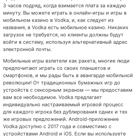
3 часов подряд, когда взимается плата за каждую
минуту. Вы можете играть в онлайн-игры и игры в
мобильном казино в Vodka, и, как следует из
названия, в Vodka есть мобильное казино. Никаких
загрузок не требуется, но клиенты должны будут
войти в систему, используя альтернативный адрес
электронной почты.
Мобильные игры взлетели как ракета, многие люди
предпочитают играть со своих планшетов и
смартфонов, и мы рады быть в авангарде мобильной
революции! От традиционных бумажных игр до
устройств с сенсорным экраном — мы предоставим
вам все необходимое. Vodka предлагает
индивидуально настраиваемый игровой процесс
для каждого игрока без дублирования одних и тех
же игровых предложений. Android-приложение
Vodka доступно с 2017 года и совместимо с
устройствами Android и iOS. Если вы используете