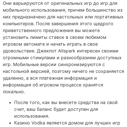
Они варьируются от оригинальных игр до игр для
мобильного использования, причем большинство из
них предназначено для настольных или портативных
компьютеров. После завершения этого щедрого
приветственного предложения вы можете
установить лимиты ставок в своем любимом
игровом автомате и начать играть в свое
удовольствие. Джекпот Allspark интересен своими
огромными стимулами и разнообразием доступных
игр. Мобильные версии синхронизируются с
настольной версией, поэтому ничего не сохраняется
удаленно, а вся платежная информация и
информация об игровом процессе хранятся
локально.
После того, как вы внесете средства на свой
счет, ваш баланс будет доступен для
использования.
Казино Vodka является домом для лучших игр