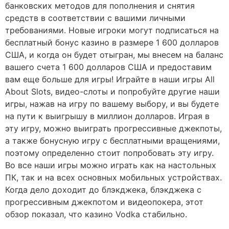
банковских методов для пополнения и снятия
средств в соответствии с вашими личными
требованиями. Новые игроки могут подписаться на
бесплатный бонус казино в размере 1 600 долларов
США, и когда он будет отыгран, мы внесем на баланс
вашего счета 1 600 долларов США и предоставим
вам еще больше для игры! Играйте в наши игры All
About Slots, видео-слоты и попробуйте другие наши
игры, нажав на игру по вашему выбору, и вы будете
на пути к выигрышу в миллион долларов. Играя в
эту игру, можно выиграть прогрессивные джекпоты,
а также бонусную игру с бесплатными вращениями,
поэтому определенно стоит попробовать эту игру.
Во все наши игры можно играть как на настольных
ПК, так и на всех основных мобильных устройствах.
Когда дело доходит до блэкджека, блэкджека с
прогрессивным джекпотом и видеопокера, этот
обзор показал, что казино Vodka стабильно.