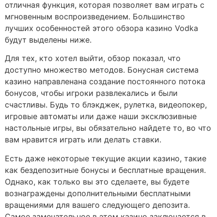
отличная функция, которая позволяет вам играть с
мгновенным воспроизведением. Большинство
лучших особенностей этого обзора казино Vodka
будут выделены ниже.
Для тех, кто хотел выйти, обзор показал, что
доступно множество методов. Бонусная система
казино направленана создание постоянного потока
бонусов, чтобы игроки развлекались и были
счастливы. Будь то блэкджек, рулетка, видеопокер,
игровые автоматы или даже наши эксклюзивные
настольные игры, вы обязательно найдете то, во что
вам нравится играть или делать ставки.
Есть даже некоторые текущие акции казино, такие
как бездепозитные бонусы и бесплатные вращения.
Однако, как только вы это сделаете, вы будете
вознаграждены дополнительными бесплатными
вращениями для вашего следующего депозита.
Самое замечательное в этом казино заключается в