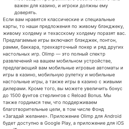
важен для казино, и игроки должны ему
доверять.
Если вам нравятся классические и специальные
карты, то наши предложения по живому блэкджеку,
живому холдему и техасскому холдему поразят вас.
Предлагаемые игры включают блэкджек, понтон,
рамми, баккара, трехкарточный покер и ряд других
настольных игр. Olimp — это полный спектр
развлечений на вашем мобильном устройстве,
предлагающий вам мобильные игровые автоматы и
игры в казино, мобильную рулетку и мобильные
настольные игры, а также игры в казино с живыми
дилерами. Кроме того, вы можете увеличить бонус
до 1500 фунтов стерлингов с Reload Bonus. Мы
также гордимся тем, что поддерживаем
благотворительные цели, в том числе Фонд
«Загадай желание». Приложение Olimp для Android
будет доступно в Google Play, а приложение для iOS