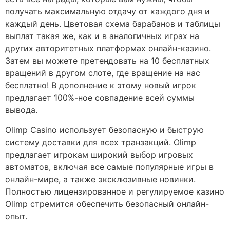
получать максимальную отдачу от каждого дня и
каждый день. Цветовая схема барабанов и таблицы
выплат такая же, как и в аналогичных играх на
других авторитетных платформах онлайн-казино.
Затем вы можете претендовать на 10 бесплатных
вращений в другом слоте, где вращение на нас
бесплатно! В дополнение к этому новый игрок
предлагает 100%-ное совпадение всей суммы
вывода.
Olimp Casino использует безопасную и быструю
систему доставки для всех транзакций. Olimp
предлагает игрокам широкий выбор игровых
автоматов, включая все самые популярные игры в
онлайн-мире, а также эксклюзивные новинки.
Полностью лицензированное и регулируемое казино
Olimp стремится обеспечить безопасный онлайн-
опыт.