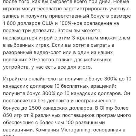
после того, как вы сыграете всего три дней. Новые
игроки могут бесплатно зарегистрировать учетную
запись и получить приветственный бонус в размере
1 600 долларов США и 100%-ное совпадение на
первые три депозита. Затем вы можете
наслаждаться игрой с этим 3-кратным множителем
в выбранных играх. Если вы хотите сыграть в
разоренный видео-слот или в один из наших
новейших 3D-слотов только для мобильных
устройств, у нас есть все для этого.
Играйте в онлайн-слоты: получите бонус 300% до 10
канадских долларов 10 бесплатных вращений:
получите бонус 300% до 10 канадских долларов. Он
поставляется без депозита и неограниченного
бонуса до 2500 канадских долларов. В Olimp более
850 игр от 9 различных поставщиков программного
обеспечения с более чем 100 различными
вариациями. Компания Microgaming, основанная в