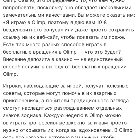
Olimp Casino, это определенно то, что вам нужно
попробовать, поскольку оно обладает несколькими
замечательными качествами. Вы можете сказать им:
«Я играю в Olimp, поэтому я даю вам 10 €
бездепозитного бонуса» или даже просто сохранить
ссылку на их веб-сайт, чтобы показать им позже.
Есть так много разных способов играть в
бесплатные вращения в Olimp — что это будет?
Внесение депозита в казино — не единственный
способ получить выгоду от бесплатных вращений
Olimp.
Игроки, наблюдающие за игрой, получат полезные
советы, которые могут помочь в их азартных
приключениях, а любители традиционного взгляда
смогут насладиться разглядыванием отдельных
знаков зодиака. Каждую неделю в Olimp можно
выиграть прогрессивные джекпоты, и вам просто
нужно открывать их, когда вы вдохновлены. В Olimp
есть все награды, которые вам нужны, чтобы