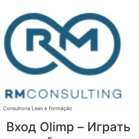
Consultoria Lean e Formação
Вход Olimp – Играть