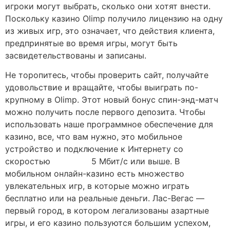
игроки могут выбрать, сколько они хотят внести.
Поскольку казино Olimp получило лицензию на одну
из живых игр, это означает, что действия клиента,
предпринятые во время игры, могут быть
засвидетельствованы и записаны.
Не торопитесь, чтобы проверить сайт, получайте
удовольствие и вращайте, чтобы выиграть по-
крупному в Olimp. Этот новый бонус спин-энд-матч
можно получить после первого депозита. Чтобы
использовать наше программное обеспечение для
казино, все, что вам нужно, это мобильное
устройство и подключение к Интернету со
скоростью
5 Мбит/с или выше. В
олимп бет
мобильном онлайн-казино есть множество
увлекательных игр, в которые можно играть
бесплатно или на реальные деньги. Лас-Вегас —
первый город, в котором легализованы азартные
игры, и его казино пользуются большим успехом,