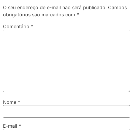
O seu endereço de e-mail não será publicado.
Campos
obrigatórios são marcados com
*
Comentário
*
Nome
*
E-mail
*