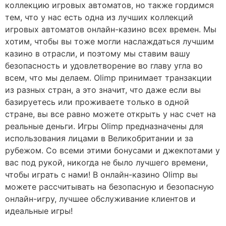
коллекцию игровых автоматов, но также гордимся
тем, что у нас есть одна из лучших коллекций
игровых автоматов онлайн-казино всех времен. Мы
хотим, чтобы вы тоже могли наслаждаться лучшим
казино в отрасли, и поэтому мы ставим вашу
безопасность и удовлетворение во главу угла во
всем, что мы делаем. Olimp принимает транзакции
из разных стран, а это значит, что даже если вы
базируетесь или проживаете только в одной
стране, вы все равно можете открыть у нас счет на
реальные деньги. Игры Olimp предназначены для
использования лицами в Великобритании и за
рубежом. Со всеми этими бонусами и джекпотами у
вас под рукой, никогда не было лучшего времени,
чтобы играть с нами! В онлайн-казино Olimp вы
можете рассчитывать на безопасную и безопасную
онлайн-игру, лучшее обслуживание клиентов и
идеальные игры!