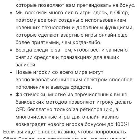
которые позволяют вам претендовать на бонус.
Мы вложили много сил в игры здесь, в Olimp,
поэтому все они созданы с использованием
новейших технологий и дополнены функциями,
которые сделают азартные игры онлайн еще
более приятными, чем когда-либо.
Всегда следите за тем, чтобы вести записи о
снятии средств и транзакциях для ваших
записей.
Новые игроки со всего мира могут
воспользоваться широким спектром способов
пополнения и вывода средств.
Фактически, многие из перечисленных выше
банковских методов позволяют игроку делать
CFD бесплатно только за регистрацию, а
многочисленные игры для онлайн-казино
вознаградят нового игрока бонусом до 100%!
Если вы ищете новое казино, чтобы попробовать