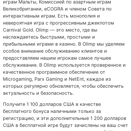
играм Мальты, Комиссией по азартным играм
Великобритании, eCOGRA и членом Совета по
интерактивным играм. Есть монополия и
невероятная игра с прогрессивным джекпотом
Carnival Gold. Olimp — это место, где вы
наслаждаетесь быстрыми, простыми и
прибыльными играми в казино. В Olimp мы уделяем
особое внимание обслуживанию клиентов и
предоставляем нашим игрокам самое лучшее
обслуживание. В Olimp используется проверенное и
качественное программное обеспечение от
Microgaming, Parx Gaming и NetEnt, каждое из
которых регулярно обновляется, чтобы обеспечить
актуальность и безопасность.
Получите 1 100 долларов США в качестве
бесплатного бонуса наличными только за
регистрацию, и эти дополнительные 1 200 долларов
США в бесплатной игре будут зачислены на ваш счет