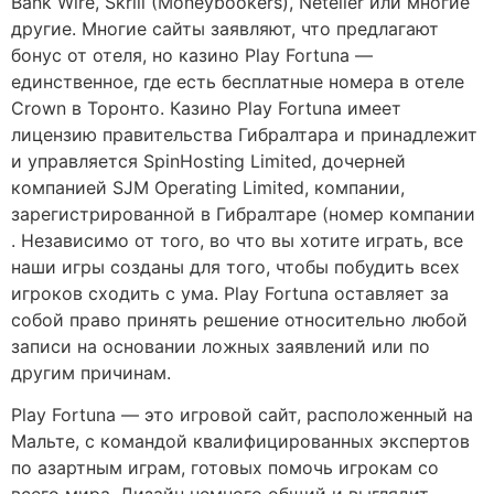
Bank Wire, Skrill (Moneybookers), Neteller или многие
другие. Многие сайты заявляют, что предлагают
бонус от отеля, но казино Play Fortuna —
единственное, где есть бесплатные номера в отеле
Crown в Торонто. Казино Play Fortuna имеет
лицензию правительства Гибралтара и принадлежит
и управляется SpinHosting Limited, дочерней
компанией SJM Operating Limited, компании,
зарегистрированной в Гибралтаре (номер компании
. Независимо от того, во что вы хотите играть, все
наши игры созданы для того, чтобы побудить всех
игроков сходить с ума. Play Fortuna оставляет за
собой право принять решение относительно любой
записи на основании ложных заявлений или по
другим причинам.
Play Fortuna — это игровой сайт, расположенный на
Мальте, с командой квалифицированных экспертов
по азартным играм, готовых помочь игрокам со