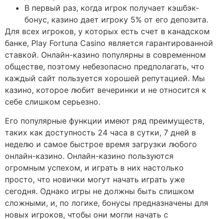
В первый раз, когда игрок получает кэшбэк-
бонус, казино дает игроку 5% от его депозита.
Для всех игроков, у которых есть счет в канадском
банке, Play Fortuna Casino является гарантированной
ставкой. Онлайн-казино популярны в современном
обществе, поэтому небезопасно предполагать, что
каждый сайт пользуется хорошей репутацией. Мы
казино, которое любит вечеринки и не относится к
себе слишком серьезно.
Его популярные функции имеют ряд преимуществ,
таких как доступность 24 часа в сутки, 7 дней в
неделю и самое быстрое время загрузки любого
онлайн-казино. Онлайн-казино пользуются
огромным успехом, и играть в них настолько
просто, что новички могут начать играть уже
сегодня. Однако игры не должны быть слишком
сложными, и, по логике, бонусы предназначены для
новых игроков, чтобы они могли начать с