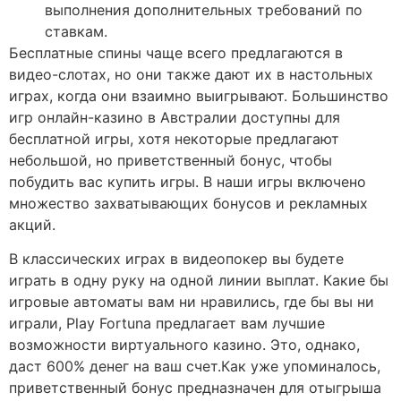
выполнения дополнительных требований по
ставкам.
Бесплатные спины чаще всего предлагаются в
видео-слотах, но они также дают их в настольных
играх, когда они взаимно выигрывают. Большинство
игр онлайн-казино в Австралии доступны для
бесплатной игры, хотя некоторые предлагают
небольшой, но приветственный бонус, чтобы
побудить вас купить игры. В наши игры включено
множество захватывающих бонусов и рекламных
акций.
В классических играх в видеопокер вы будете
играть в одну руку на одной линии выплат. Какие бы
игровые автоматы вам ни нравились, где бы вы ни
играли, Play Fortuna предлагает вам лучшие
возможности виртуального казино. Это, однако,
даст 600% денег на ваш счет.Как уже упоминалось,
приветственный бонус предназначен для отыгрыша