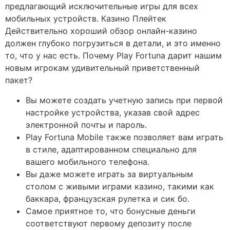
предлагающий исключительные игры для всех
мобильных устройств. Казино Плейтек
Действительно хороший обзор онлайн-казино
должен глубоко погрузиться в детали, и это именно
то, что у нас есть. Почему Play Fortuna дарит нашим
новым игрокам удивительный приветственный
пакет?
Вы можете создать учетную запись при первой
настройке устройства, указав свой адрес
электронной почты и пароль.
Play Fortuna Mobile также позволяет вам играть
в стиле, адаптированном специально для
вашего мобильного телефона.
Вы даже можете играть за виртуальным
столом с живыми играми казино, такими как
баккара, французская рулетка и сик бо.
Самое приятное то, что бонусные деньги
соответствуют первому депозиту после