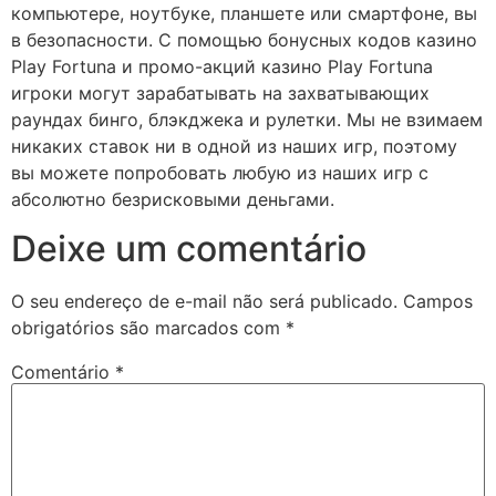
компьютере, ноутбуке, планшете или смартфоне, вы
в безопасности. С помощью бонусных кодов казино
Play Fortuna и промо-акций казино Play Fortuna
игроки могут зарабатывать на захватывающих
раундах бинго, блэкджека и рулетки. Мы не взимаем
никаких ставок ни в одной из наших игр, поэтому
вы можете попробовать любую из наших игр с
абсолютно безрисковыми деньгами.
Deixe um comentário
O seu endereço de e-mail não será publicado.
Campos
obrigatórios são marcados com
*
Comentário
*