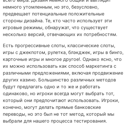
всего мира. Дизайн немного общий и выглядит
немного утомленным, но это, безусловно,
предвещает потенциальные положительные
стороны дизайна. Те, кто часто использует эти
игровые режимы, обнаружат, что существует
несколько версий, отвечающих их потребностям.
Есть прогрессивные слоты, классические слоты,
игры с джекпотом, рулетка, блэкджек, игры в бинго,
карточные игры и многое другое!. Однако ясно, что
их можно использовать как способ маркетинга с
различными предложениями, включая продвижение
других казино. Большинство различных методов
будут предлагать одно и то же и работать
одинаково, но игроки всегда могут выбрать тот,
который они предпочитают использовать. Игроки,
конечно, могут делать прямые банковские
переводы, но это был не тот метод, который мы
выбрали для нашего процесса тестирования.