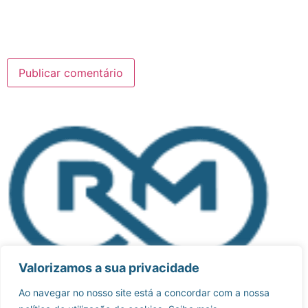
Valorizamos a sua privacidade
Ao navegar no nosso site está a concordar com a nossa