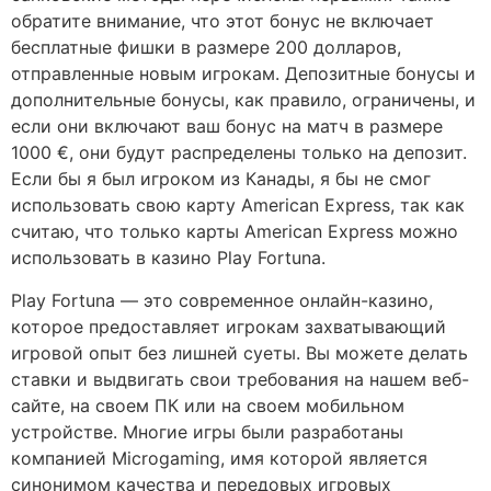
обратите внимание, что этот бонус не включает
бесплатные фишки в размере 200 долларов,
отправленные новым игрокам. Депозитные бонусы и
дополнительные бонусы, как правило, ограничены, и
если они включают ваш бонус на матч в размере
1000 €, они будут распределены только на депозит.
Если бы я был игроком из Канады, я бы не смог
использовать свою карту American Express, так как
считаю, что только карты American Express можно
использовать в казино Play Fortuna.
Play Fortuna — это современное онлайн-казино,
которое предоставляет игрокам захватывающий
игровой опыт без лишней суеты. Вы можете делать
ставки и выдвигать свои требования на нашем веб-
сайте, на своем ПК или на своем мобильном
устройстве. Многие игры были разработаны
компанией Microgaming, имя которой является
синонимом качества и передовых игровых