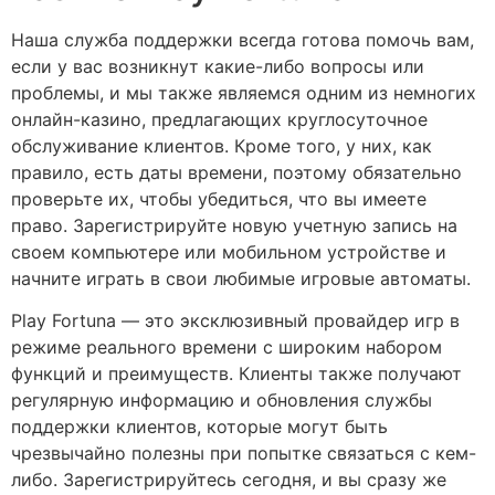
Наша служба поддержки всегда готова помочь вам,
если у вас возникнут какие-либо вопросы или
проблемы, и мы также являемся одним из немногих
онлайн-казино, предлагающих круглосуточное
обслуживание клиентов. Кроме того, у них, как
правило, есть даты времени, поэтому обязательно
проверьте их, чтобы убедиться, что вы имеете
право. Зарегистрируйте новую учетную запись на
своем компьютере или мобильном устройстве и
начните играть в свои любимые игровые автоматы.
Play Fortuna — это эксклюзивный провайдер игр в
режиме реального времени с широким набором
функций и преимуществ. Клиенты также получают
регулярную информацию и обновления службы
поддержки клиентов, которые могут быть
чрезвычайно полезны при попытке связаться с кем-
либо. Зарегистрируйтесь сегодня, и вы сразу же