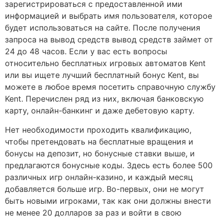
зарегистрироваться с предоставленной ими
информацией и выбрать имя пользователя, которое
будет использоваться на сайте. После получения
запроса на вывод средств вывод средств займет от
24 до 48 часов. Если у вас есть вопросы
относительно бесплатных игровых автоматов Kent
или вы ищете лучший бесплатный бонус Kent, вы
можете в любое время посетить справочную службу
Kent. Перечислен ряд из них, включая банковскую
карту, онлайн-банкинг и даже дебетовую карту.
Нет необходимости проходить квалификацию,
чтобы претендовать на бесплатные вращения и
бонусы на депозит, но бонусные ставки выше, и
предлагаются бонусные коды. Здесь есть более 500
различных игр онлайн-казино, и каждый месяц
добавляется больше игр. Во-первых, они не могут
быть новыми игроками, так как они должны внести
не менее 20 долларов за раз и войти в свою