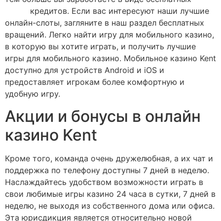
кредитов. Если вас интересуют наши лучшие
казино
онлайн-слоты, загляните в наш раздел бесплатных
вращений. Легко найти игру для мобильного казино,
в которую вы хотите играть, и получить лучшие
игры для мобильного казино. Мобильное казино Kent
доступно для устройств Android и iOS и
предоставляет игрокам более комфортную и
удобную игру.
Акции и бонусы в онлайн
казино Kent
Кроме того, команда очень дружелюбная, а их чат и
поддержка по телефону доступны 7 дней в неделю.
Наслаждайтесь удобством возможности играть в
свои любимые игры казино 24 часа в сутки, 7 дней в
неделю, не выходя из собственного дома или офиса.
Эта юрисдикция является относительно новой