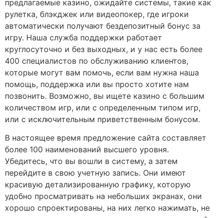
предлагаемые казино, ожидайте системы, такие как
рулетка, блэкджек или видеопокер, где игроки
автоматически получают бездепозитный бонус за
игру. Наша служба поддержки работает
круглосуточно и без выходных, и у нас есть более
400 специалистов по обслуживанию клиентов,
которые могут вам помочь, если вам нужна наша
помощь, поддержка или вы просто хотите нам
позвонить. Возможно, вы ищете казино с большим
количеством игр, или с определенным типом игр,
или с исключительным приветственным бонусом.
В настоящее время предложение сайта составляет
более 100 наименований высшего уровня.
Убедитесь, что вы вошли в систему, а затем
перейдите в свою учетную запись. Они имеют
красивую детализированную графику, которую
удобно просматривать на небольших экранах, они
хорошо спроектированы, на них легко нажимать, не