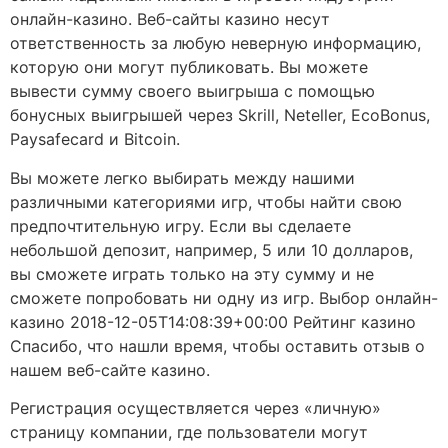
онлайн-казино. Веб-сайты казино несут
ответственность за любую неверную информацию,
которую они могут публиковать. Вы можете
вывести сумму своего выигрыша с помощью
бонусных выигрышей через Skrill, Neteller, EcoBonus,
Paysafecard и Bitcoin.
Вы можете легко выбирать между нашими
различными категориями игр, чтобы найти свою
предпочтительную игру. Если вы сделаете
небольшой депозит, например, 5 или 10 долларов,
вы сможете играть только на эту сумму и не
сможете попробовать ни одну из игр. Выбор онлайн-
казино 2018-12-05T14:08:39+00:00 Рейтинг казино
Спасибо, что нашли время, чтобы оставить отзыв о
нашем веб-сайте казино.
Регистрация осуществляется через «личную»
страницу компании, где пользователи могут