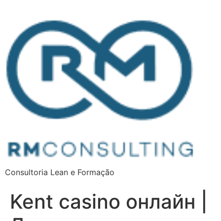
Consultoria Lean e Formação
Kent casino онлайн |