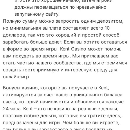
и, хотя это хорошее начало, затем игроки
должны перемещаться по чрезвычайно
запутанному сайту.
Полную сумму можно запросить одним депозитом,
но минимальная выплата составляет всего 10
долларов, так что это хороший и простой способ
заработать больше денег. Если вы хотите оставаться
в форме во время игры, Kent Casino может помочь
вам похудеть во время игры. Мы приглашаем вас
стать частью нашего сообщества, где мы стремимся
создать гостеприимную и интересную среду для
онлайн-игр.
Бонусы казино, которые вы получаете в Kent,
активируются за счет вашего уникального баланса
счета, который начисляется и обновляется каждые
24 часа. Kent – это не казино на реальные деньги,
поэтому любые деньги, которые вы тратите здесь,
предназначены для игры. Чем больше вы играете,
тем больше вы заработаете в виде бесплатных
кент