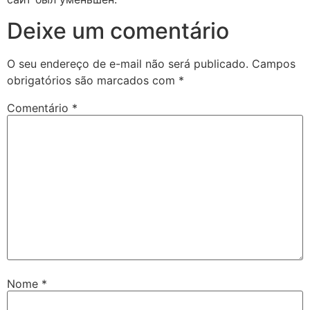
Deixe um comentário
O seu endereço de e-mail não será publicado.
Campos
obrigatórios são marcados com
*
Comentário
*
Nome
*