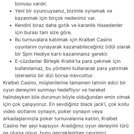
bonusu vardır.
Yeni bir oyuncuysanız, bizimle oynamak ve
kazanmak için birçok nedeniniz var.
Kendini biraz daha gotik ve karanlık hissedenler
için burası tam size göre.
Bu turnuvalara katılmak için Kralbet Casino
oyunlarını oynayarak kazanabileceğiniz ödül olarak
bir Spin Hediye kartı kazanmanız gerekir.
E-cüzdanlar Birleşik Krallık’ta para çekmek için
kullanılamaz, bu yöntemi kullanarak para yatırmak
isterseniz bir dizi borsa mevcuttur.
Kralbet Casino, müşterilerine tamamen tatmin edici bir
oyun deneyimi sunmayı hedefliyor ve hareket
halindeyken bile durumun böyle olduğundan emin olmak
için çok çalışıyoruz. En sevdiğiniz black jack’i, çok kollu
video slotlarını oynayın, poker oynayın veya
arkadaşlarınızla poker turnuvalarına katılın, Kralbet
Casino her şeyi kapsıyor. Aradığınız oyun deneyimi türü
ne olursa olsun, bunu gerçekleştiren çevrimiçi