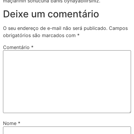
maçlarının sonucuna bahis oynayabilirsiniz.
Deixe um comentário
O seu endereço de e-mail não será publicado.
Campos
obrigatórios são marcados com
*
Comentário
*
Nome
*