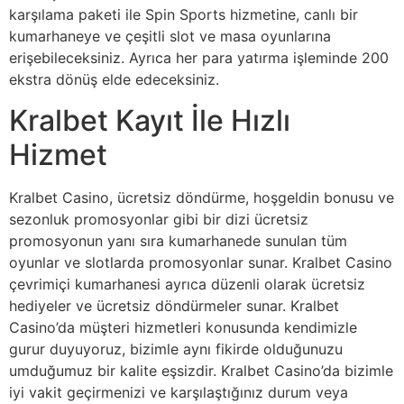
karşılama paketi ile Spin Sports hizmetine, canlı bir
kumarhaneye ve çeşitli slot ve masa oyunlarına
erişebileceksiniz. Ayrıca her para yatırma işleminde 200
ekstra dönüş elde edeceksiniz.
Kralbet Kayıt İle Hızlı
Hizmet
Kralbet Casino, ücretsiz döndürme, hoşgeldin bonusu ve
sezonluk promosyonlar gibi bir dizi ücretsiz
promosyonun yanı sıra kumarhanede sunulan tüm
oyunlar ve slotlarda promosyonlar sunar. Kralbet Casino
çevrimiçi kumarhanesi ayrıca düzenli olarak ücretsiz
hediyeler ve ücretsiz döndürmeler sunar. Kralbet
Casino’da müşteri hizmetleri konusunda kendimizle
gurur duyuyoruz, bizimle aynı fikirde olduğunuzu
umduğumuz bir kalite eşsizdir. Kralbet Casino’da bizimle
iyi vakit geçirmenizi ve karşılaştığınız durum veya