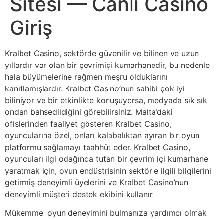
Sitesi — Canli Casino
Giriş
Kralbet Casino, sektörde güvenilir ve bilinen ve uzun
yıllardır var olan bir çevrimiçi kumarhanedir, bu nedenle
hala büyümelerine rağmen meşru olduklarını
kanıtlamışlardır. Kralbet Casino’nun sahibi çok iyi
biliniyor ve bir etkinlikte konuşuyorsa, medyada sık sık
ondan bahsedildiğini görebilirsiniz. Malta’daki
ofislerinden faaliyet gösteren Kralbet Casino,
oyuncularına özel, onları kalabalıktan ayıran bir oyun
platformu sağlamayı taahhüt eder. Kralbet Casino,
oyuncuları ilgi odağında tutan bir çevrim içi kumarhane
yaratmak için, oyun endüstrisinin sektörle ilgili bilgilerini
getirmiş deneyimli üyelerini ve Kralbet Casino’nun
deneyimli müşteri destek ekibini kullanır.
Mükemmel oyun deneyimini bulmanıza yardımcı olmak