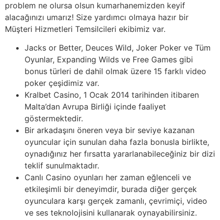
problem ne olursa olsun kumarhanemizden keyif
alacağınızı umarız! Size yardımcı olmaya hazır bir
Müşteri Hizmetleri Temsilcileri ekibimiz var.
Jacks or Better, Deuces Wild, Joker Poker ve Tüm
Oyunlar, Expanding Wilds ve Free Games gibi
bonus türleri de dahil olmak üzere 15 farklı video
poker çeşidimiz var.
Kralbet Casino, 1 Ocak 2014 tarihinden itibaren
Malta’dan Avrupa Birliği içinde faaliyet
göstermektedir.
Bir arkadaşını öneren veya bir seviye kazanan
oyuncular için sunulan daha fazla bonusla birlikte,
oynadığınız her fırsatta yararlanabileceğiniz bir dizi
teklif sunulmaktadır.
Canlı Casino oyunları her zaman eğlenceli ve
etkileşimli bir deneyimdir, burada diğer gerçek
oyunculara karşı gerçek zamanlı, çevrimiçi, video
ve ses teknolojisini kullanarak oynayabilirsiniz.