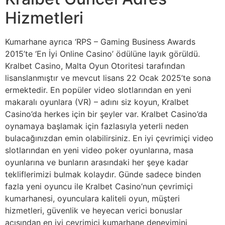
Hizmetleri
Kumarhane ayrıca ‘RPS – Gaming Business Awards
2015’te ‘En İyi Online Casino’ ödülüne layık görüldü.
Kralbet Casino, Malta Oyun Otoritesi tarafından
lisanslanmıştır ve mevcut lisans 22 Ocak 2025’te sona
ermektedir. En popüler video slotlarından en yeni
makaralı oyunlara (VR) – adını siz koyun, Kralbet
Casino’da herkes için bir şeyler var. Kralbet Casino’da
oynamaya başlamak için fazlasıyla yeterli neden
bulacağınızdan emin olabilirsiniz. En iyi çevrimiçi video
slotlarından en yeni video poker oyunlarına, masa
oyunlarına ve bunların arasındaki her şeye kadar
tekliflerimizi bulmak kolaydır. Günde sadece binden
fazla yeni oyuncu ile Kralbet Casino’nun çevrimiçi
kumarhanesi, oyunculara kaliteli oyun, müşteri
hizmetleri, güvenlik ve heyecan verici bonuslar
açısından en iyi çevrimiçi kumarhane deneyimini