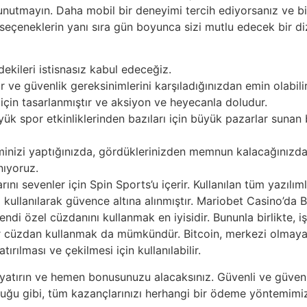
unutmayın. Daha mobil bir deneyimi tercih ediyorsanız ve bir 
eçeneklerin yanı sıra gün boyunca sizi mutlu edecek bir dizi
dekileri istisnasız kabul edeceğiz.
r ve güvenlik gereksinimlerini karşıladığınızdan emin olabilir
in tasarlanmıştır ve aksiyon ve heyecanla doludur.
büyük spor etkinliklerinden bazıları için büyük pazarlar sun
eminizi yaptığınızda, gördüklerinizden memnun kalacağınızd
nıyoruz.
nı sevenler için Spin Sports’u içerir. Kullanılan tüm yazılımla
i kullanılarak güvence altına alınmıştır. Mariobet Casino’da
di özel cüzdanını kullanmak en iyisidir. Bununla birlikte, i
 cüzdan kullanmak da mümkündür. Bitcoin, merkezi olmayan b
tırılması ve çekilmesi için kullanılabilir.
atırın ve hemen bonusunuzu alacaksınız. Güvenli ve güvenil
lduğu gibi, tüm kazançlarınızı herhangi bir ödeme yöntemimiz