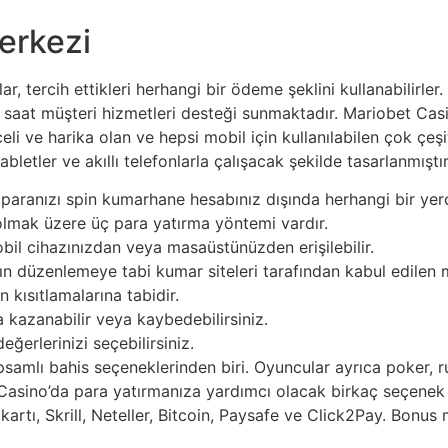
erkezi
 tercih ettikleri herhangi bir ödeme şeklini kullanabilirler. 
 24 saat müşteri hizmetleri desteği sunmaktadır. Mariobet Ca
celi ve harika olan ve hepsi mobil için kullanılabilen çok çe
abletler ve akıllı telefonlarla çalışacak şekilde tasarlanmıştır
 paranızı spin kumarhane hesabınız dışında herhangi bir yer
 olmak üzere üç para yatırma yöntemi vardır.
il cihazınızdan veya masaüstünüzden erişilebilir.
llık’ın düzenlemeye tabi kumar siteleri tarafından kabul edi
kısıtlamalarına tabidir.
 kazanabilir veya kaybedebilirsiniz.
eğerlerinizi seçebilirsiniz.
psamlı bahis seçeneklerinden biri. Oyuncular ayrıca poker, r
t Casino’da para yatırmanıza yardımcı olacak birkaç seçenek
 kartı, Skrill, Neteller, Bitcoin, Paysafe ve Click2Pay. Bonu