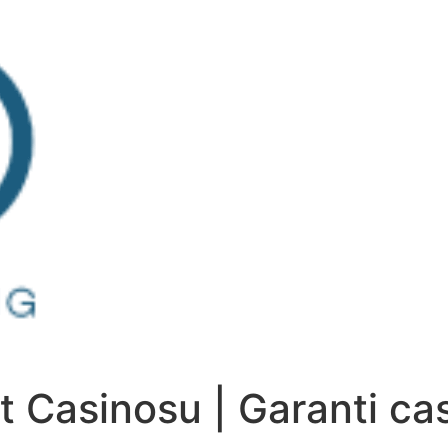
 Casinosu | Garanti cas