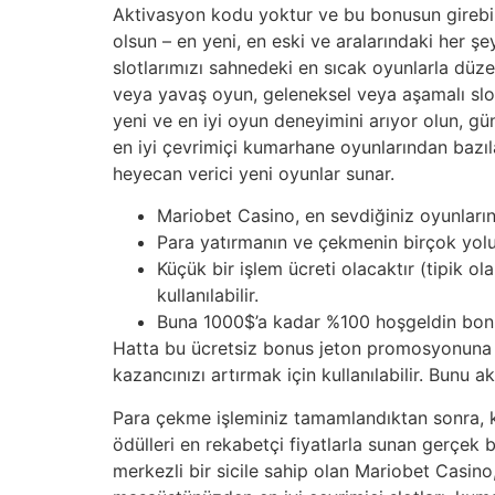
Aktivasyon kodu yoktur ve bu bonusun girebil
olsun – en yeni, en eski ve aralarındaki her şe
slotlarımızı sahnedeki en sıcak oyunlarla düz
veya yavaş oyun, geleneksel veya aşamalı slotl
yeni ve en iyi oyun deneyimini arıyor olun, g
en iyi çevrimiçi kumarhane oyunlarından bazıl
heyecan verici yeni oyunlar sunar.
Mariobet Casino, en sevdiğiniz oyunların
Para yatırmanın ve çekmenin birçok yolu
Küçük bir işlem ücreti olacaktır (tipik 
kullanılabilir.
Buna 1000$’a kadar %100 hoşgeldin bonus
Hatta bu ücretsiz bonus jeton promosyonuna g
kazancınızı artırmak için kullanılabilir. Bunu
Para çekme işleminiz tamamlandıktan sonra, ka
ödülleri en rekabetçi fiyatlarla sunan gerçek 
merkezli bir sicile sahip olan Mariobet Casin