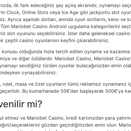
zda, ilk fark edeceğiniz şey açılış ekranıdır, oynamayı seç
rm Clock, Online Slots veya Ice Age gibi jackpotlu slot oyun
iz. Ayrıca aşamalı slotları, anında oyun slotlarını, keno ve k
iz. Tüm Mariobet Casino Android uygulama kategorilerini seçt
niz slot oyununu seçebilirsiniz. İster daha geleneksel casino o
çeşitli casino oyunlarının keyfini çıkarabilirsiniz.
z konusu olduğunda hızla tercih edilen oynama ve kazanma ar
miye ve diğer ödüllerdir. Mariobet Casino, Mariobet Casino
amayı sevdiğiniz türden oyunlar bulacağınızdan emin olabi
indeyken oynayabilirsiniz.
k, rulet, masa ve özel oyunların tümü reklamsız oynamanız 
geçerlidir. Bu kumarhanede 50€’dan başlayarak 500€’ya kada
enilir mi?
kabul etmez ve Mariobet Casino, kredi kartınızdan para yatır
neğini/seçeneklerini gözden geçirdiğinizden emin olun. Mari