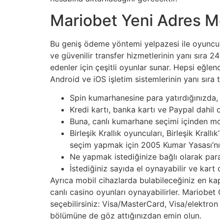
Mariobet Yeni Adres M
Bu geniş ödeme yöntemi yelpazesi ile oyuncular,
ve güvenilir transfer hizmetlerinin yanı sıra
edenler için çeşitli oyunlar sunar. Hepsi eğlen
Android ve iOS işletim sistemlerinin yanı sıra t
Spin kumarhanesine para yatırdığınızda,
Kredi kartı, banka kartı ve Paypal dahil
Buna, canlı kumarhane seçimi içinden mob
Birleşik Krallık oyuncuları, Birleşik Kra
seçim yapmak için 2005 Kumar Yasası’nın 
Ne yapmak istediğinize bağlı olarak para
İstediğiniz sayıda el oynayabilir ve kart d
Ayrıca mobil cihazlarda bulabileceğiniz en ka
canlı casino oyunları oynayabilirler. Mariobe
seçebilirsiniz: Visa/MasterCard, Visa/elektron
bölümüne de göz attığınızdan emin olun.