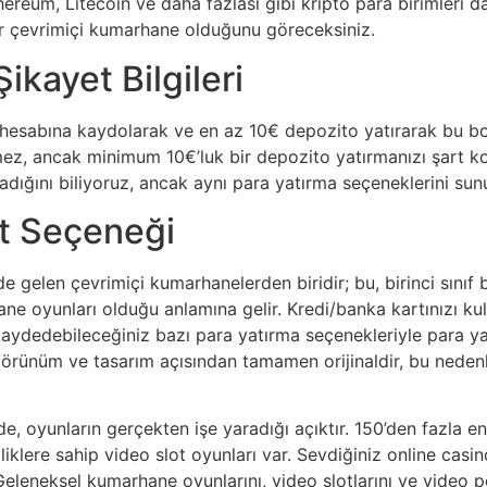
hereum, Litecoin ve daha fazlası gibi kripto para birimleri 
ür çevrimiçi kumarhane olduğunu göreceksiniz.
ikayet Bilgileri
o hesabına kaydolarak ve en az 10€ depozito yatırarak bu b
mez, ancak minimum 10€’luk bir depozito yatırmanızı şart k
adığını biliyoruz, ancak aynı para yatırma seçeneklerini sun
ot Seçeneği
 gelen çevrimiçi kumarhanelerden biridir; bu, birinci sınıf
ne oyunları olduğu anlamına gelir. Kredi/banka kartınızı kull
aydedebileceğiniz bazı para yatırma seçenekleriyle para ya
 görünüm ve tasarım açısından tamamen orijinaldir, bu neden
 oyunların gerçekten işe yaradığı açıktır. 150’den fazla en 
iklere sahip video slot oyunları var. Sevdiğiniz online cas
eleneksel kumarhane oyunlarını, video slotlarını ve video p