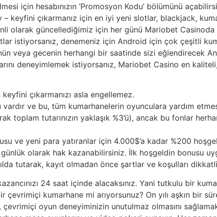
mesi için hesabınızın ‘Promosyon Kodu’ bölümünü açabilirsi
y – keyfini çıkarmanız için en iyi yeni slotlar, blackjack, ku
enli olarak güncellediğimiz için her günü Mariobet Casinoda 
ar istiyorsanız, denemeniz için Android için çok çeşitli kum
ünün veya gecenin herhangi bir saatinde sizi eğlendirecek A
arını deneyimlemek istiyorsanız, Mariobet Casino en kaliteli
 keyfini çıkarmanızı asla engellemez.
 vardır ve bu, tüm kumarhanelerin oyunculara yardım etmesi
olarak toplam tutarınızın yaklaşık %3’ü), ancak bu fonlar he
u ve yeni para yatıranlar için 4.000$’a kadar %200 hoşgel
ünlük olarak hak kazanabilirsiniz. İlk hoşgeldin bonusu uy
 akılda tutarak, kayıt olmadan önce şartlar ve koşulları dikk
zancınızı 24 saat içinde alacaksınız. Yani tutkulu bir kuma
bir çevrimiçi kumarhane mi arıyorsunuz? On yılı aşkın bir sü
o, çevrimiçi oyun deneyiminizin unutulmaz olmasını sağlamak 