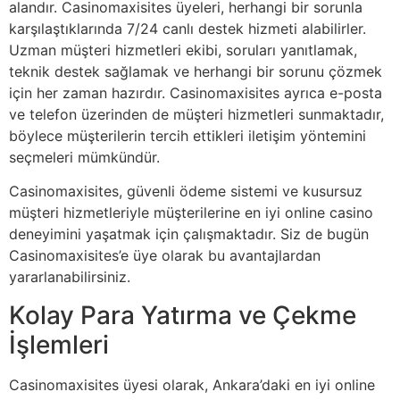
alandır. Casinomaxisites üyeleri, herhangi bir sorunla
karşılaştıklarında 7/24 canlı destek hizmeti alabilirler.
Uzman müşteri hizmetleri ekibi, soruları yanıtlamak,
teknik destek sağlamak ve herhangi bir sorunu çözmek
için her zaman hazırdır. Casinomaxisites ayrıca e-posta
ve telefon üzerinden de müşteri hizmetleri sunmaktadır,
böylece müşterilerin tercih ettikleri iletişim yöntemini
seçmeleri mümkündür.
Casinomaxisites, güvenli ödeme sistemi ve kusursuz
müşteri hizmetleriyle müşterilerine en iyi online casino
deneyimini yaşatmak için çalışmaktadır. Siz de bugün
Casinomaxisites’e üye olarak bu avantajlardan
yararlanabilirsiniz.
Kolay Para Yatırma ve Çekme
İşlemleri
Casinomaxisites üyesi olarak, Ankara’daki en iyi online