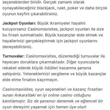
seçeneklerden biridir. Gerçek zamanlı olarak
oynayabileceğiniz blackjack, rulet, poker ve daha birçok
oyunun keyfini çıkarabilirsiniz.
Jackpot Oyunları:
Büyük ikramiyeler hayalini
kuruyorsanız Casinomaxisites, jackpot oyunları ile size
bu fırsatı sunmaktadır. Büyük kazançlar elde etmek ve
hayallerinizi gerçekleştirmek için jackpot oyunlarını
deneyebilirsiniz.
Turnuvalar:
Casinomaxisites, düzenlediği turnuvalar ile
heyecanı doruklara çıkarmaktadır. Diğer oyuncularla
rekabet ederek büyük ödülleri kazanma şansına
sahipsiniz. Yeteneklerinizi sergileme ve büyük kazançlar
elde etme fırsatını kaçırmayın.
Casinomaxisites, oyun seçenekleri ve kazanç fırsatları
sunan Ankara’daki en iyi online casino olduğunu
kanıtlamıştır. Siz de şansınızı denemek ve eğlenceli bir
oyun deneyimi yaşamak için hemen üye olun!