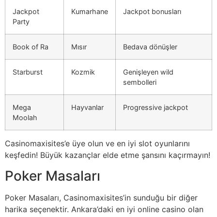
Jackpot
Kumarhane
Jackpot bonusları
Party
Book of Ra
Mısır
Bedava dönüşler
Starburst
Kozmik
Genişleyen wild
sembolleri
Mega
Hayvanlar
Progressive jackpot
Moolah
Casinomaxisites’e üye olun ve en iyi slot oyunlarını
keşfedin! Büyük kazançlar elde etme şansını kaçırmayın!
Poker Masaları
Poker Masaları, Casinomaxisites’in sunduğu bir diğer
harika seçenektir. Ankara’daki en iyi online casino olan