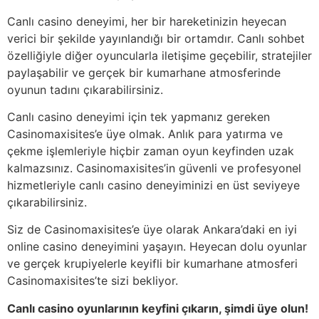
Canlı casino deneyimi, her bir hareketinizin heyecan
verici bir şekilde yayınlandığı bir ortamdır. Canlı sohbet
özelliğiyle diğer oyuncularla iletişime geçebilir, stratejiler
paylaşabilir ve gerçek bir kumarhane atmosferinde
oyunun tadını çıkarabilirsiniz.
Canlı casino deneyimi için tek yapmanız gereken
Casinomaxisites’e üye olmak. Anlık para yatırma ve
çekme işlemleriyle hiçbir zaman oyun keyfinden uzak
kalmazsınız. Casinomaxisites’in güvenli ve profesyonel
hizmetleriyle canlı casino deneyiminizi en üst seviyeye
çıkarabilirsiniz.
Siz de Casinomaxisites’e üye olarak Ankara’daki en iyi
online casino deneyimini yaşayın. Heyecan dolu oyunlar
ve gerçek krupiyelerle keyifli bir kumarhane atmosferi
Casinomaxisites’te sizi bekliyor.
Canlı casino oyunlarının keyfini çıkarın, şimdi üye olun!