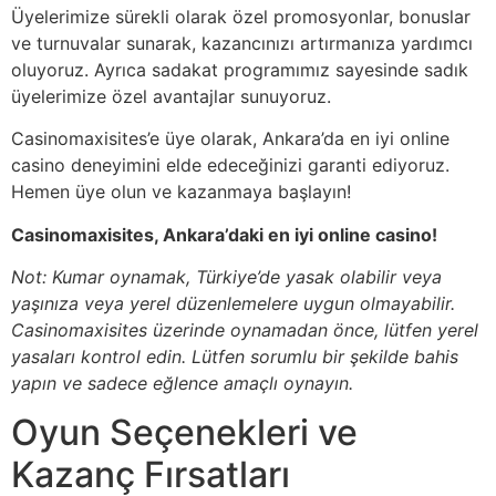
Üyelerimize sürekli olarak özel promosyonlar, bonuslar
ve turnuvalar sunarak, kazancınızı artırmanıza yardımcı
oluyoruz. Ayrıca sadakat programımız sayesinde sadık
üyelerimize özel avantajlar sunuyoruz.
Casinomaxisites’e üye olarak, Ankara’da en iyi online
casino deneyimini elde edeceğinizi garanti ediyoruz.
Hemen üye olun ve kazanmaya başlayın!
Casinomaxisites, Ankara’daki en iyi online casino!
Not: Kumar oynamak, Türkiye’de yasak olabilir veya
yaşınıza veya yerel düzenlemelere uygun olmayabilir.
Casinomaxisites üzerinde oynamadan önce, lütfen yerel
yasaları kontrol edin. Lütfen sorumlu bir şekilde bahis
yapın ve sadece eğlence amaçlı oynayın.
Oyun Seçenekleri ve
Kazanç Fırsatları