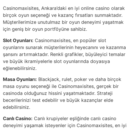
Casinomaxisites, Ankara’daki en iyi online casino olarak
birçok oyun seçeneği ve kazanç fırsatları sunmaktadır.
Müşterilerimize unutulmaz bir oyun deneyimi yaşatmak
için geniş bir oyun portföyüne sahibiz.
Slot Oyunları:
Casinomaxisites, en popüler slot
oyunlarını sunarak müşterilerinin heyecanını ve kazanma
şansını artırmaktadır. Renkli grafikler, büyüleyici temalar
ve büyük ikramiyelerle slot oyunlarında doyasıya
eğlenebilirsiniz.
Masa Oyunları:
Blackjack, rulet, poker ve daha birçok
masa oyunu seçeneği ile Casinomaxisites, gerçek bir
casinoda olduğunuz hissini yaşatmaktadır. Strateji
becerilerinizi test edebilir ve büyük kazançlar elde
edebilirsiniz.
Canlı Casino:
Canlı krupiyeler eşliğinde canlı casino
deneyimi yaşamak isteyenler için Casinomaxisites, en iyi