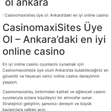
ol ankara
: Casinomaxisites üye ol: Ankara’daki en iyi online casino
CasinomaxiSites Üye
Ol – Ankara’daki en iyi
online casino
En iyi online casino oyunlarını oynamak için
Casinomaxisites’e üye olun! Ankara’da bulabileceğiniz en
güvenilir ve heyecan verici online casino deneyimini
yaşayın.
Casinomaxisites, birbirinden kaliteli ve eğlenceli casino
oyunlarıyla sizlere büyüleyici bir atmosfer sunar.
Stratejinizi geliştirin, şansınızı deneyin ve büyük
kazançlara yelken açın.