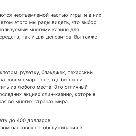
яются неотъемлемой частью игры, и в них
четом этого мы рады видеть, что выбор
спользуемый многими казино для
редств, так и для депозитов. Вы также
кпотом, рулетку, блэкджек, техасский
на своем смартфоне, где бы вы ни
ить из любого места. Это отличный
последних акциях спин-казино, которые
ая во многих странах мира.
ету до 400 долларов.
твом банковского обслуживания в