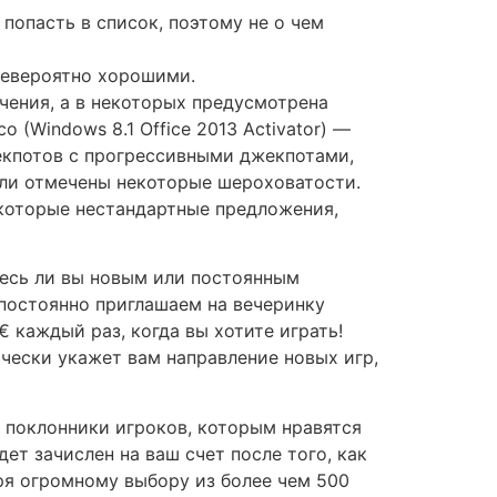
попасть в список, поэтому не о чем
невероятно хорошими.
ения, а в некоторых предусмотрена
o (Windows 8.1 Office 2013 Activator) —
жекпотов с прогрессивными джекпотами,
ыли отмечены некоторые шероховатости.
екоторые нестандартные предложения,
тесь ли вы новым или постоянным
постоянно приглашаем на вечеринку
 каждый раз, когда вы хотите играть!
чески укажет вам направление новых игр,
е поклонники игроков, которым нравятся
дет зачислен на ваш счет после того, как
аря огромному выбору из более чем 500