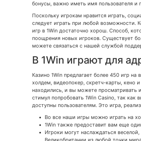
бонусы, важно иметь имя пользователя и 
Поскольку игрокам нравится играть, соци
следует играть при любой возможности. Ко
игр в 1Win достаточно хорош. Способ, ко
поощрения новых игроков. Существует бол
можете связаться с нашей службой поддер
В 1Win играют для а
Казино 1Win предлагает более 450 игр на
холдем, видеопокер, скретч-карты, кено и
находились, и вы можете просматривать и
стимул попробовать 1Win Casino, так как
доступны пользователям. Это игра, реали
Во все наши игры можно играть на ход
1Win также предоставит вам еще оди
Игроки могут наслаждаться веселой,
Великобритании из любой точки мира