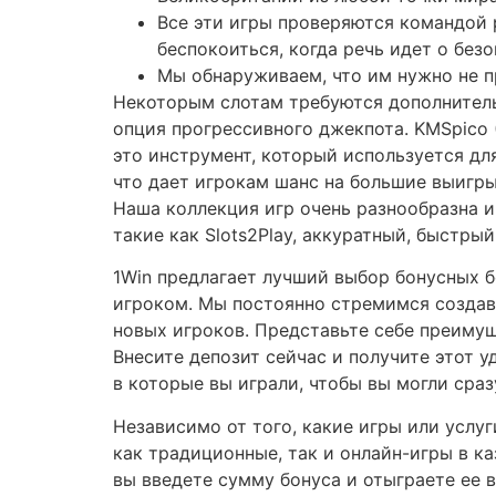
Все эти игры проверяются командой 
беспокоиться, когда речь идет о безо
Мы обнаруживаем, что им нужно не п
Некоторым слотам требуются дополнитель
опция прогрессивного джекпота. KMSpico (Wi
это инструмент, который используется дл
что дает игрокам шанс на большие выигр
Наша коллекция игр очень разнообразна и
такие как Slots2Play, аккуратный, быстры
1Win предлагает лучший выбор бонусных б
игроком. Мы постоянно стремимся создав
новых игроков. Представьте себе преимущ
Внесите депозит сейчас и получите этот 
в которые вы играли, чтобы вы могли сраз
Независимо от того, какие игры или услуг
как традиционные, так и онлайн-игры в каз
вы введете сумму бонуса и отыграете ее 