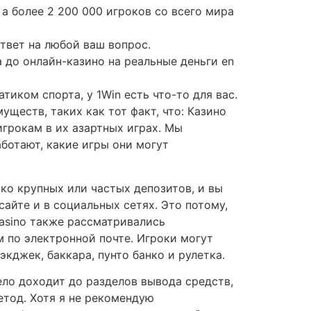
а более 2 200 000 игроков со всего мира
твет на любой ваш вопрос.
 до онлайн-казино на реальные деньги en
иком спорта, у 1Win есть что-то для вас.
ществ, таких как тот факт, что: Казино
игрокам в их азартных играх. Мы
аботают, какие игры они могут
ько крупных или частых депозитов, и вы
сайте и в социальных сетях. Это потому,
Casino также рассматривались
м по электронной почте. Игроки могут
кджек, баккара, пунто банко и рулетка.
ело доходит до разделов вывода средств,
тод. Хотя я не рекомендую