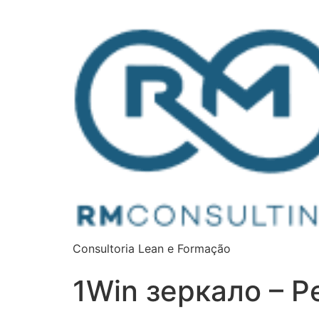
Consultoria Lean e Formação
1Win зеркало – 