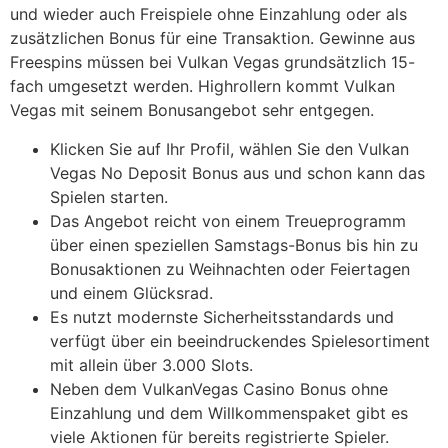
und wieder auch Freispiele ohne Einzahlung oder als
zusätzlichen Bonus für eine Transaktion. Gewinne aus
Freespins müssen bei Vulkan Vegas grundsätzlich 15-
fach umgesetzt werden. Highrollern kommt Vulkan
Vegas mit seinem Bonusangebot sehr entgegen.
Klicken Sie auf Ihr Profil, wählen Sie den Vulkan
Vegas No Deposit Bonus aus und schon kann das
Spielen starten.
Das Angebot reicht von einem Treueprogramm
über einen speziellen Samstags-Bonus bis hin zu
Bonusaktionen zu Weihnachten oder Feiertagen
und einem Glücksrad.
Es nutzt modernste Sicherheitsstandards und
verfügt über ein beeindruckendes Spielesortiment
mit allein über 3.000 Slots.
Neben dem VulkanVegas Casino Bonus ohne
Einzahlung und dem Willkommenspaket gibt es
viele Aktionen für bereits registrierte Spieler.