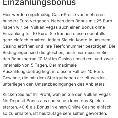
Einzahlungsbonus
Hier werden regelmäßig Cash-Preise von mehreren
hundert Euro vergeben. Neben dem Bonus mit 25 Euro
haben wir bei Vulkan Vegas auch einen Bonus ohne
Einzahlung für 10 Euro. Sie können diesen ebenfalls
ganz einfach erhalten, indem Sie ein Konto in unserem
Casino eröffnen und Ihre Telefonnummer bestätigen. Die
Bedingungen sind die gleichen, auch hier müssen Sie
den Bonusbetrag 10 Mal im Casino umsetzen, und zwar
innerhalb von 5 Tagen. Der maximale
Auszahlungsbetrag liegt in diesem Fall bei 10 Euro.
Gewinne, die mit dem Startguthaben erzielt werden,
unterliegen den Umsatzbedingungen des Anbieters.
Klicken Sie auf Ihr Profil, wählen Sie den Vulkan Vegas
No Deposit Bonus aus und schon kann das Spielen
starten. 40 € als Bonus in einem Online Casino einfach
so zu erhalten, ist heutzutage sehr selten geworden.