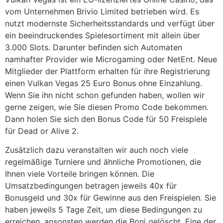
vom Unternehmen Brivio Limited betrieben wird. Es
nutzt modernste Sicherheitsstandards und verfügt über
ein beeindruckendes Spielesortiment mit allein über
3.000 Slots. Darunter befinden sich Automaten
namhafter Provider wie Microgaming oder NetEnt. Neue
Mitglieder der Plattform erhalten für ihre Registrierung
einen Vulkan Vegas 25 Euro Bonus ohne Einzahlung.
Wenn Sie ihn nicht schon gefunden haben, wollen wir
gerne zeigen, wie Sie diesen Promo Code bekommen.
Dann holen Sie sich den Bonus Code für 50 Freispiele
für Dead or Alive 2.
Zusätzlich dazu veranstalten wir auch noch viele
regelmäßige Turniere und ähnliche Promotionen, die
Ihnen viele Vorteile bringen können. Die
Umsatzbedingungen betragen jeweils 40x für
Bonusgeld und 30x für Gewinne aus den Freispielen. Sie
haben jeweils 5 Tage Zeit, um diese Bedingungen zu
erreichen, ansonsten werden die Boni gelöscht. Eine der