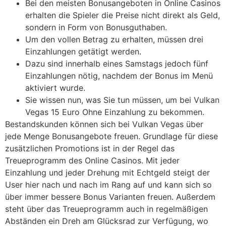
Bei den meisten Bonusangeboten in Online Casinos
erhalten die Spieler die Preise nicht direkt als Geld,
sondern in Form von Bonusguthaben.
Um den vollen Betrag zu erhalten, müssen drei
Einzahlungen getätigt werden.
Dazu sind innerhalb eines Samstags jedoch fünf
Einzahlungen nötig, nachdem der Bonus im Menü
aktiviert wurde.
Sie wissen nun, was Sie tun müssen, um bei Vulkan
Vegas 15 Euro Ohne Einzahlung zu bekommen.
Bestandskunden können sich bei Vulkan Vegas über
jede Menge Bonusangebote freuen. Grundlage für diese
zusätzlichen Promotions ist in der Regel das
Treueprogramm des Online Casinos. Mit jeder
Einzahlung und jeder Drehung mit Echtgeld steigt der
User hier nach und nach im Rang auf und kann sich so
über immer bessere Bonus Varianten freuen. Außerdem
steht über das Treueprogramm auch in regelmäßigen
Abständen ein Dreh am Glücksrad zur Verfügung, wo