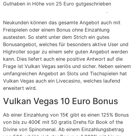
Guthaben in Höhe von 25 Euro gutgeschrieben
.
https://vulkan-vegas-de24.com/vulkan-vegas-app/
Neukunden können das gesamte Angebot auch mit
Freispielen oder einem Bonus ohne Einzahlung
austesten. So steht unter dem Strich ein gutes
Bonusangebot, welches für besonders aktive User und
Highroller sogar zu einem sehr guten Angebot werden
kann. Dies liefert auch eine positive Antwort auf die
Frage ist Vulkan Vegas seriös und sicher. Neben seinem
umfangreichen Angebot an Slots und Tischspielen hat
Vulkan Vegas auch ein Livecasino, welches laufend
erweitert wird.
Vulkan Vegas 10 Euro Bonus
Ab einer Einzahlung von 15€ gibt es einen 125% Bonus
von bis zu 400€ mit 50 gratis Drehs für Book of the
Divine von Spinomenal. Ab einem Einzahlungsbetrag