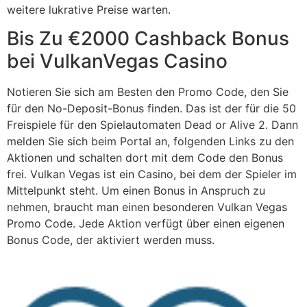
weitere lukrative Preise warten.
Bis Zu €2000 Cashback Bonus
bei VulkanVegas Casino
Notieren Sie sich am Besten den Promo Code, den Sie
für den No-Deposit-Bonus finden. Das ist der für die 50
Freispiele für den Spielautomaten Dead or Alive 2. Dann
melden Sie sich beim Portal an, folgenden Links zu den
Aktionen und schalten dort mit dem Code den Bonus
frei. Vulkan Vegas ist ein Casino, bei dem der Spieler im
Mittelpunkt steht. Um einen Bonus in Anspruch zu
nehmen, braucht man einen besonderen Vulkan Vegas
Promo Code. Jede Aktion verfügt über einen eigenen
Bonus Code, der aktiviert werden muss.