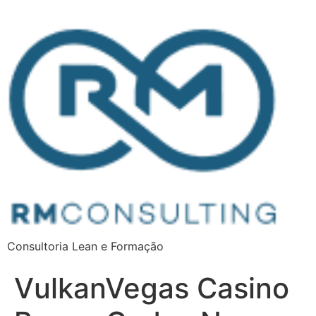
Consultoria Lean e Formação
VulkanVegas Casino