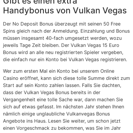
Gibt es einen extra
Handybonus von Vulkan Vegas
Der No Deposit Bonus überzeugt mit seinen 50 Free
Spins gleich nach der Anmeldung. Einzahlung und Bonus
müssen insgesamt 40-fach umgesetzt werden, wozu
jeweils Tage Zeit bleiben. Der Vulkan Vegas 15 Euro
Bonus wird an alle neu registrierten Spieler vergeben,
die einfach nur ein Konto bei Vulkan Vegas registrieren.
Wer zum ersten Mal ein Konto bei unserem Online
Casino eröffnet, kann sich diese tolle Summe direkt zum
Start auf sein Konto zahlen lassen. Falls Sie dachten,
dass der Vulkan Vegas Bonus bereits in der
Vergangenheit eine tolle Sache war, dann machen Sie
sich auf etwas gefasst. Im nächsten Jahr stehen Ihnen
nämlich einige unglaubliche Vulkanvegas Bonus
Angebote ins Haus. Lesen Sie weiter, um schon jetzt
einen Vorgeschmack zu bekommen, was Sie im Jahr