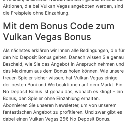
Aktionen, die bei Vulkan Vegas angeboten werden, sind
die Freispiele ohne Einzahlung.
Mit dem Bonus Code zum
Vulkan Vegas Bonus
Als nächstes erklären wir Ihnen alle Bedingungen, die für
den No Deposit Bonus gelten. Danach wissen Sie genau
Bescheid, wie Sie das Angebot in Anspruch nehmen und
das Maximum aus dem Bonus holen können. Wie unsere
treuen Spieler sicher wissen, hat Vulkan Vegas einige
der besten Boni und Werbeaktionen auf dem Markt. Ein
No Deposit Bonus ist genau das, wonach es klingt – ein
Bonus, den Spieler ohne Einzahlung erhalten.
Abonnieren Sie unseren Newsletter, um von unserem
fantastischen Angebot zu profitieren. Und zwar gibt es
dabei einen Vulkan Vegas 25€ No Deposit Bonus.