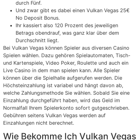
durch Fünf.
Und zwar gibt es dabei einen Vulkan Vegas 25€
No Deposit Bonus.
Ihr kassiert also 120 Prozent des jeweiligen
Betrags obendrauf, was ganz klar über dem
Durchschnitt liegt.
Bei Vulkan Vegas können Spieler aus diversen Casino
Spielen wählen. Dazu gehören Spielautomaten, Tisch-
und Kartenspiele, Video Poker, Roulette und auch ein
Live Casino in dem man spielen kann. Alle Spieler
können über die Spielhalle aufgerufen werden. Die
Höchsteinzahlung ist variabel und hängt davon ab,
welche Zahlungsmethode Sie wählen. Sobald Sie eine
Einzahlung durchgeführt haben, wird das Geld im
Normalfall Ihrem Spielerkonto sofort gutgeschrieben.
Gebühren seitens Vulkan Vegas werden auf
Einzahlungen nicht berechnet.
Wie Bekomme Ich Vulkan Vegas