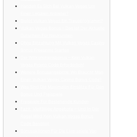
Handelt Es Sich Bei Vulkan Vegas Um
Einen Legalen Anbieter?
Bietet Vulkan Vegas Ein Treueprogramm?
Vulkan Vegas Bonus – Das Ist Der Aktuelle
Gutschein Für Neukunden
Ohne Einzahlung Mit Vulkan Vegas Casino
Bonus Freespins Starten
Der Willkommensbonus – Kein Vulkan
Vegas Promo Code Erforderlich!
Weitere Bonusangebote: Wo Braucht Man
Einen Vulkan Vegas Casino Bonus Code?
Was Sind Die Maximalen Einsätze Für Den
Bonus Und Freispiele
Freispiele Für Bestehende Kunden
Fazit: Vielfältige Angebote ­– Und In Der
Regel Wird Kein Vulkan Vegas Bonus
Code Benötigt
Bonusaktionen Für Die Live-spiele Von