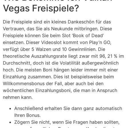
Vegas Freispiele?
Die Freispiele sind ein kleines Dankeschön für das
Vertrauen, das Sie als Neukunde mitbringen. Diese
Freispiele können Sie beim Slot ‘Book of Dead’
einsetzen. Dieser Videoslot kommt von Play’n GO,
verfügt über 5 Walzen und 10 Gewinnlinien. Die
theoretische Auszahlungsrate liegt zwar mit 96, 21 % im
Durchschnitt, doch ist die Volatilität außergewöhnlich
hoch. Die meisten Boni hängen leider immer mit einer
Einzahlung zusammen. Dies ist beispielsweise beim
Willkommensbonus der Fall, aber auch bei den
wöchentlichen Einzahlungsboni, die man in Anspruch
nehmen kann.
Anschließend erhalten Sie dann ganz automatisch
Ihren Bonus.
Zögern Sie nicht, wenn Sie Fragen haben sollten,