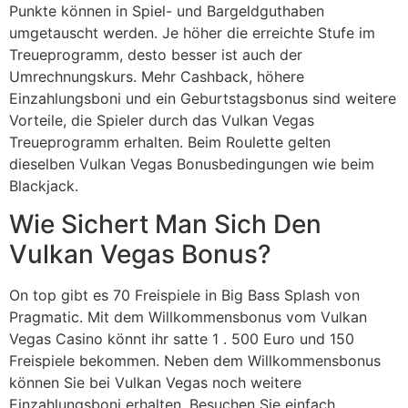
Punkte können in Spiel- und Bargeldguthaben
umgetauscht werden. Je höher die erreichte Stufe im
Treueprogramm, desto besser ist auch der
Umrechnungskurs. Mehr Cashback, höhere
Einzahlungsboni und ein Geburtstagsbonus sind weitere
Vorteile, die Spieler durch das Vulkan Vegas
Treueprogramm erhalten. Beim Roulette gelten
dieselben Vulkan Vegas Bonusbedingungen wie beim
Blackjack.
Wie Sichert Man Sich Den
Vulkan Vegas Bonus?
On top gibt es 70 Freispiele in Big Bass Splash von
Pragmatic. Mit dem Willkommensbonus vom Vulkan
Vegas Casino könnt ihr satte 1 . 500 Euro und 150
Freispiele bekommen. Neben dem Willkommensbonus
können Sie bei Vulkan Vegas noch weitere
Einzahlungsboni erhalten. Besuchen Sie einfach