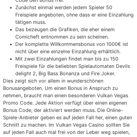
Code den Bonus frei.
Zunächst einmal werden jedem Spieler 50
Freispiele angeboten, ohne dass er eine Einzahlung
tätigen muss.
Das bezeugen die Grafiken, die eher einem
Comicheft entnommen zu sein scheinen.
Der komplette Willkommensbonus von 1000€ ist
nicht über eine einzelne Einzahlung erhältlich.
Mit zwei Einzahlungen findet man bis zu 150
Freispiele für die beliebten Spielautomaten Devils
delight 2, Big Bass Bonanza und Fire Joker.
Dies zeigt sich vor allem in wunderschönen
Bonusangeboten. Um einen Bonus in Anspruch zu
nehmen, braucht man einen besonderen Vulkan Vegas
Promo Code. Jede Aktion verfügt über einen eigenen
Bonus Code, der aktiviert werden muss. Die Online-
Spiele-Anbieter geben es auf jeden Fall her, einen guten
Schnitt zu machen. Im Vulkan Vegas Casino sollten Sie
auf jeden Fall auch mal frei von der Leber weg spielen,