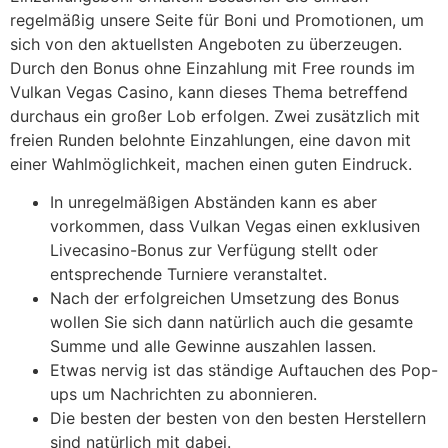
regelmäßig unsere Seite für Boni und Promotionen, um
sich von den aktuellsten Angeboten zu überzeugen.
Durch den Bonus ohne Einzahlung mit Free rounds im
Vulkan Vegas Casino, kann dieses Thema betreffend
durchaus ein großer Lob erfolgen. Zwei zusätzlich mit
freien Runden belohnte Einzahlungen, eine davon mit
einer Wahlmöglichkeit, machen einen guten Eindruck.
In unregelmäßigen Abständen kann es aber
vorkommen, dass Vulkan Vegas einen exklusiven
Livecasino-Bonus zur Verfügung stellt oder
entsprechende Turniere veranstaltet.
Nach der erfolgreichen Umsetzung des Bonus
wollen Sie sich dann natürlich auch die gesamte
Summe und alle Gewinne auszahlen lassen.
Etwas nervig ist das ständige Auftauchen des Pop-
ups um Nachrichten zu abonnieren.
Die besten der besten von den besten Herstellern
sind natürlich mit dabei.