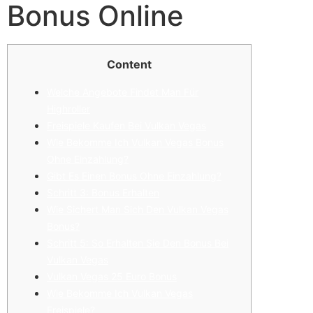
Bonus Online
Content
Welche Angebote Findet Man Für
Highroller
Freispiele Kaufen Bei Vulkan Vegas
Wie Bekomme Ich Vulkan Vegas Bonus
Ohne Einzahlung?
Gibt Es Einen Bonus Ohne Einzahlung?
Schritt 3: Bonus Erhalten
Wie Sichert Man Sich Den Vulkan Vegas
Bonus?
Schritt 5: So Erhalten Sie Den Bonus Bei
Vulkan Vegas
Vulkan Vegas 25 Euro Bonus
Wie Bekomme Ich Vulkan Vegas
Freispiele?