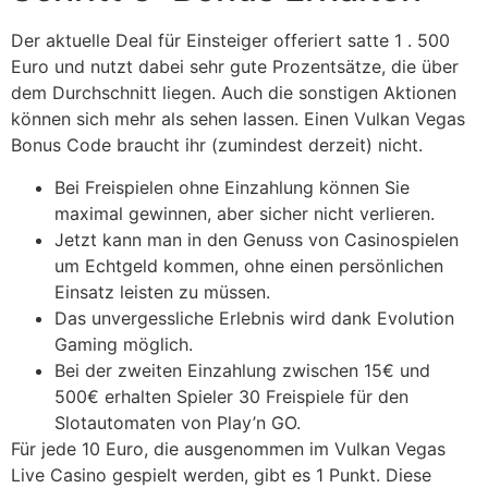
Der aktuelle Deal für Einsteiger offeriert satte 1 . 500
Euro und nutzt dabei sehr gute Prozentsätze, die über
dem Durchschnitt liegen. Auch die sonstigen Aktionen
können sich mehr als sehen lassen. Einen Vulkan Vegas
Bonus Code braucht ihr (zumindest derzeit) nicht.
Bei Freispielen ohne Einzahlung können Sie
maximal gewinnen, aber sicher nicht verlieren.
Jetzt kann man in den Genuss von Casinospielen
um Echtgeld kommen, ohne einen persönlichen
Einsatz leisten zu müssen.
Das unvergessliche Erlebnis wird dank Evolution
Gaming möglich.
Bei der zweiten Einzahlung zwischen 15€ und
500€ erhalten Spieler 30 Freispiele für den
Slotautomaten von Play’n GO.
Für jede 10 Euro, die ausgenommen im Vulkan Vegas
Live Casino gespielt werden, gibt es 1 Punkt. Diese