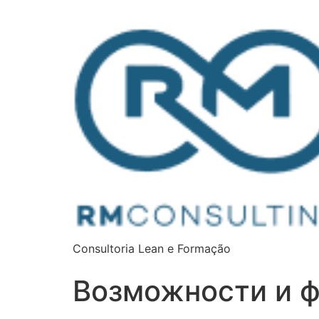
Consultoria Lean e Formação
Возможности и ф