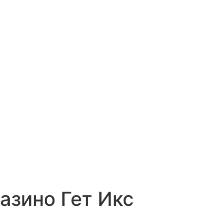
азино Гет Икс