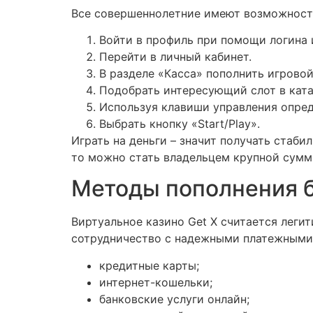
Все совершеннолетние имеют возможность
Войти в профиль при помощи логина и
Перейти в личный кабинет.
В разделе «Касса» пополнить игрово
Подобрать интересующий слот в ката
Используя клавиши управления опред
Выбрать кнопку «Start/Play».
Играть на деньги – значит получать стаб
то можно стать владельцем крупной суммы
Методы пополнения 
Виртуальное казино Get X считается леги
сотрудничество с надежными платежными 
кредитные карты;
интернет-кошельки;
банковские услуги онлайн;