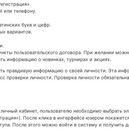
Регистрация».
l или телефону.
атинских букв и цифр.
ых вариантов.
и.
ункты пользовательского договора. При желании можн
ть информацию о новинках, турнирах и акциях.
ать правдивую информацию о своей личности. Эта инф
сс проверки личности. Проверка личности обязательна
 личный кабинет, пользователю необходимо выбрать эл
трация»). После клика в интерфейсе юзером покажется
тупа. После этого можно войти в систему и получить 