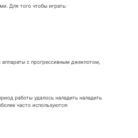
и. Для того чтобы играть:
 в аппараты с прогрессивным джекпотом,
ериод работы удалось наладить наладить
более часто используются: