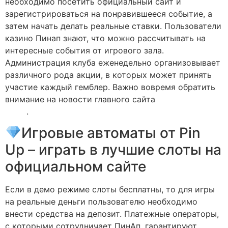
необходимо посетить официальный сайт и
зарегистрироваться на понравившееся событие, а
затем начать делать реальные ставки. Пользователи
казино Пинап знают, что можно рассчитывать на
интересные события от игрового зала.
Администрация клуба еженедельно организовывает
различного рода акции, в которых может принять
участие каждый гемблер. Важно вовремя обратить
внимание на новости главного сайта
http://pin-up-
.
test.ru
Игровые автоматы от Pin
Up – играть в лучшие слоты на
официальном сайте
Если в демо режиме слоты бесплатны, то для игры
на реальные деньги пользователю необходимо
внести средства на депозит. Платежные операторы,
с которыми сотрудничает ПинАп, гарантируют