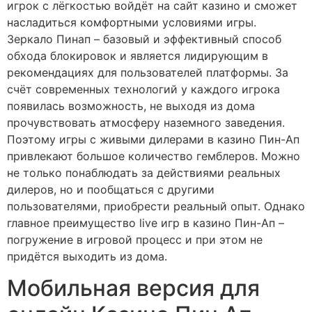
игрок с лёгкостью войдёт на сайт казино и сможет
насладиться комфортными условиями игры.
Зеркало Пинап – базовый и эффективный способ
обхода блокировок и является лидирующим в
рекомендациях для пользователей платформы. За
счёт современных технологий у каждого игрока
появилась возможность, не выходя из дома
прочувствовать атмосферу наземного заведения.
Поэтому игры с живыми дилерами в казино Пин-Ап
привлекают большое количество гемблеров. Можно
не только понаблюдать за действиями реальных
дилеров, но и пообщаться с другими
пользователями, приобрести реальный опыт. Однако
главное преимущество live игр в казино Пин-Ап –
погружение в игровой процесс и при этом не
придётся выходить из дома.
Мобильная версия для