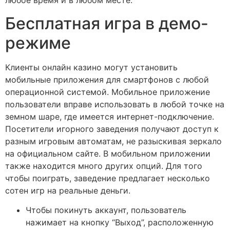
любое время и в любом месте.
Бесплатная игра в демо-
режиме
Клиенты онлайн казино могут установить
мобильные приложения для смартфонов с любой
операционной системой. Мобильное приложение
пользователи вправе использовать в любой точке на
земном шаре, где имеется интернет-подключение.
Посетители игорного заведения получают доступ к
разным игровым автоматам, не разыскивая зеркало
на официальном сайте. В мобильном приложении
также находится много других опций. Для того
чтобы поиграть, заведение предлагает несколько
сотен игр на реальные деньги.
Чтобы покинуть аккаунт, пользователь
нажимает на кнопку “Выход”, расположенную