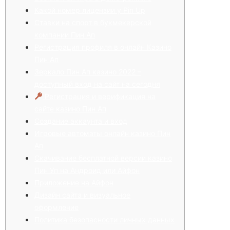
Какой номер лицензии у Pin Up
Ставки на спорт в букмекерской
компании Пин Ап
Регистрация профиля в онлайн Казино
Пин Ап
Зеркало Пин Ап казино 2022 –
доступный вход на сайт на сегодня
Регистрация и верификация на
сайте казино Пин Ап
Создание аккаунта и вход
Игровые автоматы онлайн казино Пин
Ап
Скачивание бесплатной версии казино
Пин Уп на Андроид или Айфон
Приложение на Айфон
Дизайн сайта и визуальное
оформление
Политика безопасности личных данных