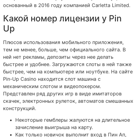
основанный в 2016 году компанией Carletta Limited.
Какой номер лицензии у Pin
Up
Плюсов использования мобильного приложения,
тем не менее, больше, чем официального сайта. В
ней нет рекламы, депозиты через нее делать
быстрее и удобнее. Загружаются слоты в ней также
быстрее, чем на компьютере или ноутбуке. На сайте
Pin-Up Casino находится слот машина с
механическим слотом и видеопокером.
Представлен ряд других игр в виде имитаторов
скачек, электронных рулеток, автоматов смешанных
конструкций.
Некоторые гемблеры жалуются на длительное
зачисление выигрыша на карту.
Как только новичок выполнит вход в Пин Ап,