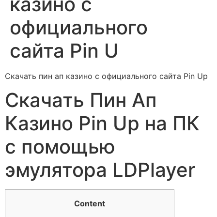
казино с
официального
сайта Pin U
Скачать пин ап казино с официального сайта Pin Up
Скачать Пин Ап
Казино Pin Up на ПК
с помощью
эмулятора LDPlayer
Content