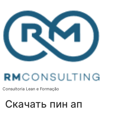
Consultoria Lean e Formação
Скачать пин ап