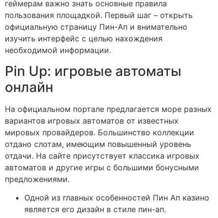
геймерам важно знать основные правила
пользования площадкой. Первый шаг – открыть
официальную страницу Пин-Ап и внимательно
изучить интерфейс с целью нахождения
необходимой информации.
Pin Up: игровые автоматы
онлайн
На официальном портале предлагается море разных
вариантов игровых автоматов от известных
мировых провайдеров. Большинство коллекции
отдано слотам, имеющим повышенный уровень
отдачи. На сайте присутствует классика игровых
автоматов и другие игры с большими бонусными
предложениями.
Одной из главных особенностей Пин Ап казино
является его дизайн в стиле пин-ап.