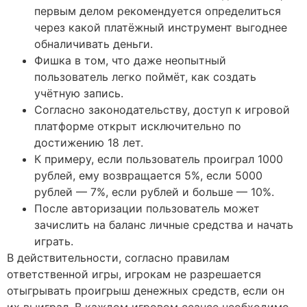
первым делом рекомендуется определиться
через какой платёжный инструмент выгоднее
обналичивать деньги.
Фишка в том, что даже неопытный
пользователь легко поймёт, как создать
учётную запись.
Согласно законодательству, доступ к игровой
платформе открыт исключительно по
достижению 18 лет.
К примеру, если пользователь проиграл 1000
рублей, ему возвращается 5%, если 5000
рублей — 7%, если рублей и больше — 10%.
После авторизации пользователь может
зачислить на баланс личные средства и начать
играть.
В действительности, согласно правилам
ответственной игры, игрокам не разрешается
отыгрывать проигрыш денежных средств, если он
их выиграл. В каждом игровом сеансе необходимо