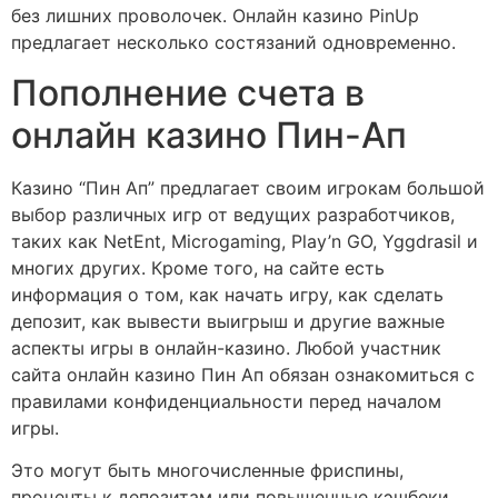
без лишних проволочек. Онлайн казино PinUp
предлагает несколько состязаний одновременно.
Пополнение счета в
онлайн казино Пин-Ап
Казино “Пин Ап” предлагает своим игрокам большой
выбор различных игр от ведущих разработчиков,
таких как NetEnt, Microgaming, Play’n GO, Yggdrasil и
многих других. Кроме того, на сайте есть
информация о том, как начать игру, как сделать
депозит, как вывести выигрыш и другие важные
аспекты игры в онлайн-казино. Любой участник
сайта онлайн казино Пин Ап обязан ознакомиться с
правилами конфиденциальности перед началом
игры.
Это могут быть многочисленные фриспины,
проценты к депозитам или повышенные кэшбеки.