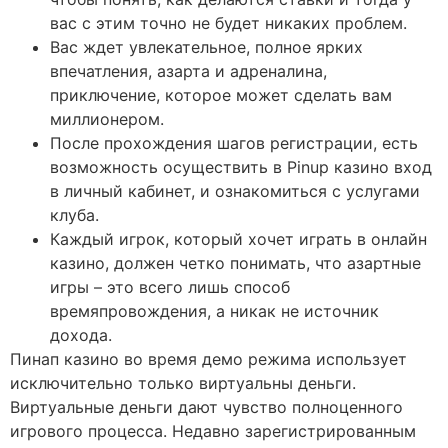
вас с этим точно не будет никаких проблем.
Вас ждет увлекательное, полное ярких
впечатления, азарта и адреналина,
приключение, которое может сделать вам
миллионером.
После прохождения шагов регистрации, есть
возможность осуществить в Pinup казино вход
в личный кабинет, и ознакомиться с услугами
клуба.
Каждый игрок, который хочет играть в онлайн
казино, должен четко понимать, что азартные
игры – это всего лишь способ
времяпровождения, а никак не источник
дохода.
Пинап казино во время демо режима использует
исключительно только виртуальны деньги.
Виртуальные деньги дают чувство полноценного
игрового процесса. Недавно зарегистрированным