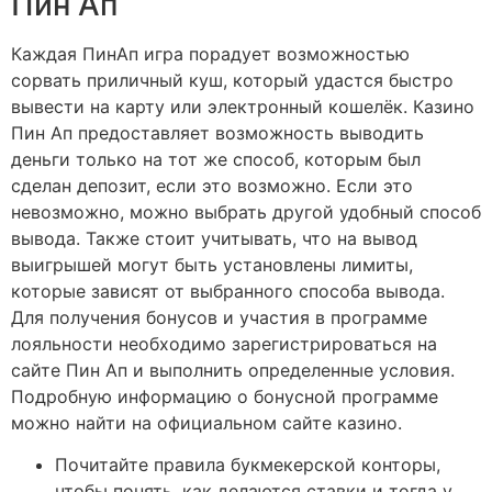
Пин Ап
Каждая ПинАп игра порадует возможностью
сорвать приличный куш, который удастся быстро
вывести на карту или электронный кошелёк. Казино
Пин Ап предоставляет возможность выводить
деньги только на тот же способ, которым был
сделан депозит, если это возможно. Если это
невозможно, можно выбрать другой удобный способ
вывода. Также стоит учитывать, что на вывод
выигрышей могут быть установлены лимиты,
которые зависят от выбранного способа вывода.
Для получения бонусов и участия в программе
лояльности необходимо зарегистрироваться на
сайте Пин Ап и выполнить определенные условия.
Подробную информацию о бонусной программе
можно найти на официальном сайте казино.
Почитайте правила букмекерской конторы,
чтобы понять, как делаются ставки и тогда у