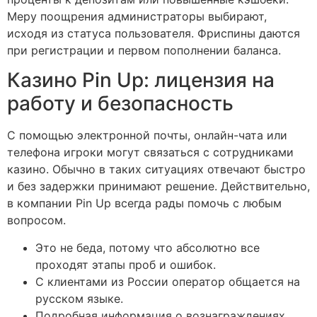
Меру поощрения администраторы выбирают,
исходя из статуса пользователя. Фриспины даются
при регистрации и первом пополнении баланса.
Казино Pin Up: лицензия на
работу и безопасность
С помощью электронной почты, онлайн-чата или
телефона игроки могут связаться с сотрудниками
казино. Обычно в таких ситуациях отвечают быстро
и без задержки принимают решение. Действительно,
в компании Pin Up всегда рады помочь с любым
вопросом.
Это не беда, потому что абсолютно все
проходят этапы проб и ошибок.
С клиентами из России оператор общается на
русском языке.
Подробная информация о вознаграждениях