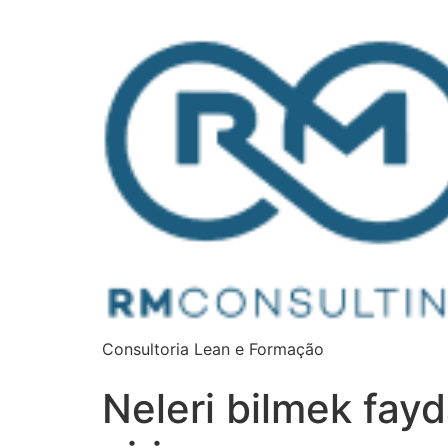
Consultoria Lean e Formação
Neleri bilmek fay