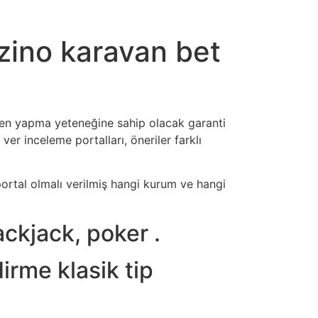
azino karavan bet
ten yapma yeteneğine sahip olacak garanti
 ver inceleme portalları, öneriler farklı
 portal olmalı verilmiş hangi kurum ve hangi
ackjack, poker .
irme klasik tip