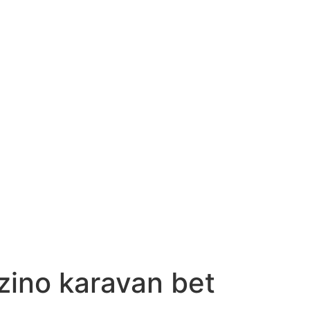
azino karavan bet