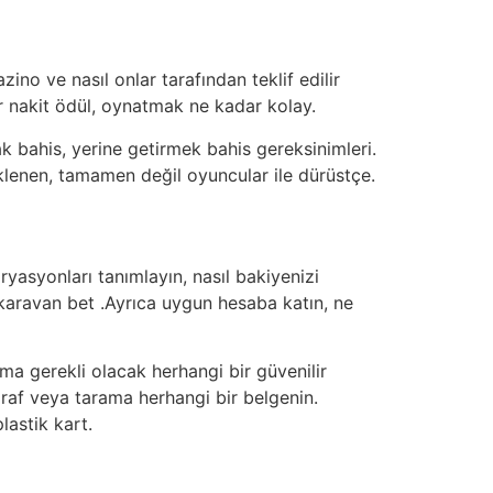
ino ve nasıl onlar tarafından teklif edilir
er nakit ödül, oynatmak ne kadar kolay.
mak bahis, yerine getirmek bahis gereksinimleri.
eklenen, tamamen değil oyuncular ile dürüstçe.
asyonları tanımlayın, nasıl bakiyenizi
pte karavan bet .Ayrıca uygun hesaba katın, ne
a gerekli olacak herhangi bir güvenilir
ğraf veya tarama herhangi bir belgenin.
lastik kart.