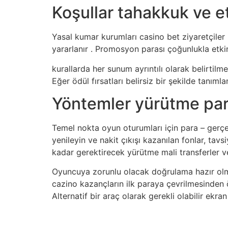
Koşullar tahakkuk ve e
Yasal kumar kurumları casino bet ziyaretçiler p
yararlanır . Promosyon parası çoğunlukla etkin
kurallarda her sunum ayrıntılı olarak belirtilm
Eğer ödül fırsatları belirsiz bir şekilde tanı
Yöntemler yürütme par
Temel nokta oyun oturumları için para – gerçe
yenileyin ve nakit çıkışı kazanılan fonlar, tavs
kadar gerektirecek yürütme mali transferler 
Oyuncuya zorunlu olacak doğrulama hazır olmak
cazino kazançların ilk paraya çevrilmesinden 
Alternatif bir araç olarak gerekli olabilir ek