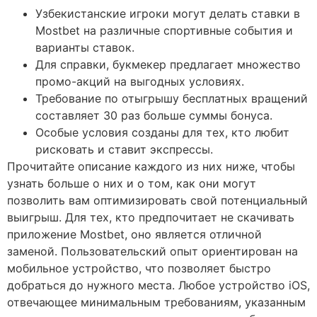
Узбекистанские игроки могут делать ставки в
Mostbet на различные спортивные события и
варианты ставок.
Для справки, букмекер предлагает множество
промо-акций на выгодных условиях.
Требование по отыгрышу бесплатных вращений
составляет 30 раз больше суммы бонуса.
Особые условия созданы для тех, кто любит
рисковать и ставит экспрессы.
Прочитайте описание каждого из них ниже, чтобы
узнать больше о них и о том, как они могут
позволить вам оптимизировать свой потенциальный
выигрыш. Для тех, кто предпочитает не скачивать
приложение Mostbet, оно является отличной
заменой. Пользовательский опыт ориентирован на
мобильное устройство, что позволяет быстро
добраться до нужного места. Любое устройство iOS,
отвечающее минимальным требованиям, указанным