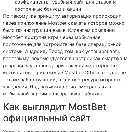
коэффициенты, удобный сайт для ставок и
постоянные бонусы и акции.
По такому же принципу авторизация происходит
через приложение Mostbet скачать которое можно
было по инструкции выше. Клиентам компании
Мостбет доступна игра через мобильное
приложение для устройств на базе операционной
системы Андроид. Перед тем, как устанавливать
программу, рекомендуется в настройках смартфона
разрешить установку приложений из сторонних
источников. Приложение Mostbet Official предлагает
тот же набор функций, что и веб-ресурс игорного
заведения. Над возможностью смотреть их в
мобильной версии контора пока работает.
Как выглядит MostBet
официальный сайт