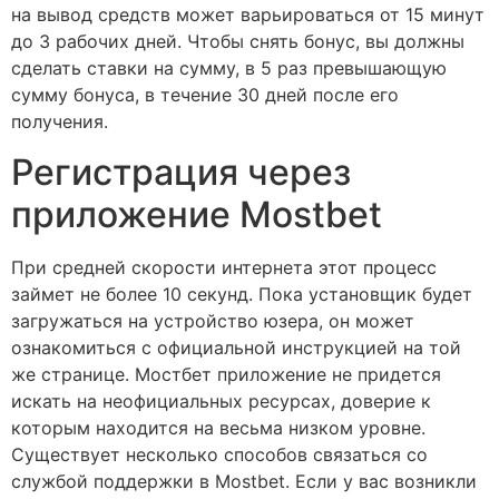
на вывод средств может варьироваться от 15 минут
до 3 рабочих дней. Чтобы снять бонус, вы должны
сделать ставки на сумму, в 5 раз превышающую
сумму бонуса, в течение 30 дней после его
получения.
Регистрация через
приложение Mostbet
При средней скорости интернета этот процесс
займет не более 10 секунд. Пока установщик будет
загружаться на устройство юзера, он может
ознакомиться с официальной инструкцией на той
же странице. Мостбет приложение не придется
искать на неофициальных ресурсах, доверие к
которым находится на весьма низком уровне.
Существует несколько способов связаться со
службой поддержки в Mostbet. Если у вас возникли