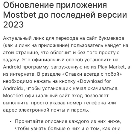
Обновление приложения
Mostbet до последней версии
2023
Актуальный линк для перехода на сайт букмекера
(как и линк на приложение) пользователь найдет на
этой странице, что облегчит и без того простую
задачу. Это официальный способ установить на
Android программу, загруженную не из Play Market, а
из интернета. В разделе «Ставки всегда с тобой»
необходимо нажать на кнопку «Download for
Android», чтобы установщик начал скачиваться.
Мостбет официальный сайт вход позволяет
выполнить, просто указав номер телефона или
адрес электронной почты и пароль.
Прочитайте описание каждого из них ниже,
чтобы узнать больше о них и о том, как они