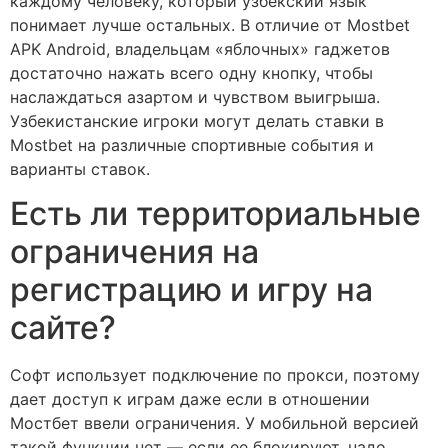
каждому человеку, который узбекский язык
понимает лучше остальных. В отличие от Mostbet
APK Android, владельцам «яблочных» гаджетов
достаточно нажать всего одну кнопку, чтобы
наслаждаться азартом и чувством выигрыша.
Узбекистанские игроки могут делать ставки в
Mostbet на различные спортивные события и
варианты ставок.
Есть ли территориальные
ограничения на
регистрацию и игру на
сайте?
Софт использует подключение по прокси, поэтому
дает доступ к играм даже если в отношении
Мостбет ввели ограничения. У мобильной версией
такой функции нет — если ее блокируют, надо