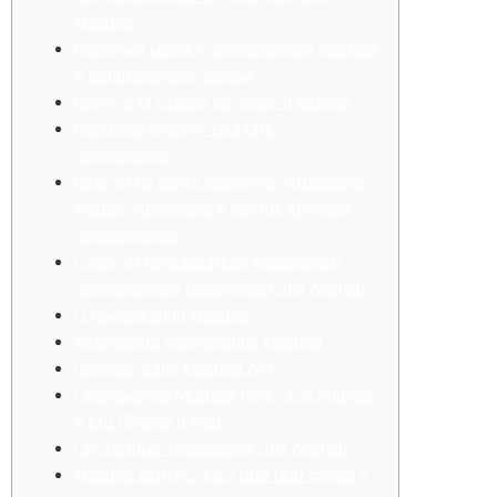
Mostbet?
Различия между приложением Mostbet
и официальным сайтом
Бонус для ставок на спорт и казино
Нажмите кнопку “Скачать
приложение”.
Есть ли на сайте продукты Игрософта,
NetEnt, Novomatic и других крупных
провайдеров?
Стоит ли пользоваться мобильным
приложением Goodwinbet для Android
О приложении Mostbet
Установите приложение Mostbet
Скачать файл Mostbet APK
Приложение Mostbet (APK) для Android
и iOS (iPhone и iPad)
Системные требования для Android
Mostbet БОНУС: до 3 000 000 сумов к