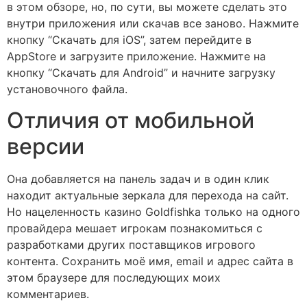
в этом обзоре, но, по сути, вы можете сделать это
внутри приложения или скачав все заново. Нажмите
кнопку “Скачать для iOS”, затем перейдите в
AppStore и загрузите приложение. Нажмите на
кнопку “Скачать для Android” и начните загрузку
установочного файла.
Отличия от мобильной
версии
Она добавляется на панель задач и в один клик
находит актуальные зеркала для перехода на сайт.
Но нацеленность казино Goldfishka только на одного
провайдера мешает игрокам познакомиться с
разработками других поставщиков игрового
контента. Сохранить моё имя, email и адрес сайта в
этом браузере для последующих моих
комментариев.