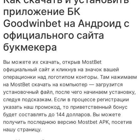
приложение БК
Goodwinbet на Андроид с
официального сайта
букмекера
Вы можете их скачать, открыв MostBet
официальный сайт и кликнув на значок вашей
операционки над логотипом конторы. Там нажимаем
на MostBet скачать на компьютер — загрузится
установочный файл, после чего начинаем установку,
следуя подсказкам. Если в процессе регистрации
указать наш промокод, то приветственный бонус
будет составлять до 144 долларов. Вы можете
получить последнюю версию Mostbet APK, посетив
нашу страницу.