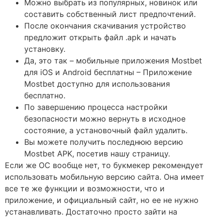
Можно выбрать из популярных, новинок или
составить собственный лист предпочтений.
После окончания скачивания устройство
предложит открыть файл .apk и начать
установку.
Да, это так – мобильные приложения Mostbet
для iOS и Android бесплатны – Приложение
Mostbet доступно для использования
бесплатно.
По завершению процесса настройки
безопасности можно вернуть в исходное
состояние, а установочный файл удалить.
Вы можете получить последнюю версию
Mostbet APK, посетив нашу страницу.
Если же ОС вообще нет, то букмекер рекомендует
использовать мобильную версию сайта. Она имеет
все те же функции и возможности, что и
приложение, и официальный сайт, но ее не нужно
устанавливать. Достаточно просто зайти на