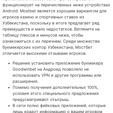
функционирует на перечисленных ниже устройствах
Android. Mostbet является хорошим вариантом для
игроков казино и спортивных ставок из
Узбекистана, поскольку в итоге предлагает ряд
преимуществ и мало недостатков. Взгляните на
таблицу плюсов и минусов ниже, чтобы
ознакомиться с их перечнем. Среди множества
букмекерских контор Узбекистана, Мостбет
отличается высокими отзывами игроков.
Решение установить приложение букмекера
Goodwinbet на Андроид позволяло не
использовать VPN и другие программы или
расширения.
Помимо получения дополнительных 100%,
условия этого специального предложения
предусматривают отыгрыш.
В сети полно фейковых приложений, которые
лишь крадут информацию о вашем игровом