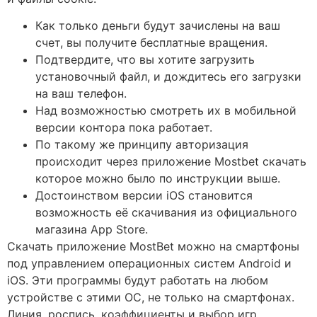
Как только деньги будут зачислены на ваш
счет, вы получите бесплатные вращения.
Подтвердите, что вы хотите загрузить
установочный файл, и дождитесь его загрузки
на ваш телефон.
Над возможностью смотреть их в мобильной
версии контора пока работает.
По такому же принципу авторизация
происходит через приложение Mostbet скачать
которое можно было по инструкции выше.
Достоинством версии iOS становится
возможность её скачивания из официального
магазина App Store.
Скачать приложение MostBet можно на смартфоны
под управлением операционных систем Android и
iOS. Эти программы будут работать на любом
устройстве с этими ОС, не только на смартфонах.
Линия, роспись, коэффициенты и выбор игр