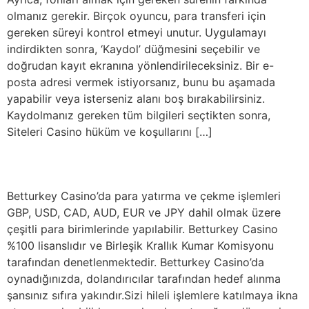
olmanız gerekir. Birçok oyuncu, para transferi için
gereken süreyi kontrol etmeyi unutur. Uygulamayı
indirdikten sonra, ‘Kaydol’ düğmesini seçebilir ve
doğrudan kayıt ekranına yönlendirileceksiniz. Bir e-
posta adresi vermek istiyorsanız, bunu bu aşamada
yapabilir veya isterseniz alanı boş bırakabilirsiniz.
Kaydolmanız gereken tüm bilgileri seçtikten sonra,
Siteleri Casino hüküm ve koşullarını […]
Betturkey Canlı Casıno Oyunları — Bahis Kayit
Betturkey Casino’da para yatırma ve çekme işlemleri
GBP, USD, CAD, AUD, EUR ve JPY dahil olmak üzere
çeşitli para birimlerinde yapılabilir. Betturkey Casino
%100 lisanslıdır ve Birleşik Krallık Kumar Komisyonu
tarafından denetlenmektedir. Betturkey Casino’da
oynadığınızda, dolandırıcılar tarafından hedef alınma
şansınız sıfıra yakındır.Sizi hileli işlemlere katılmaya ikna