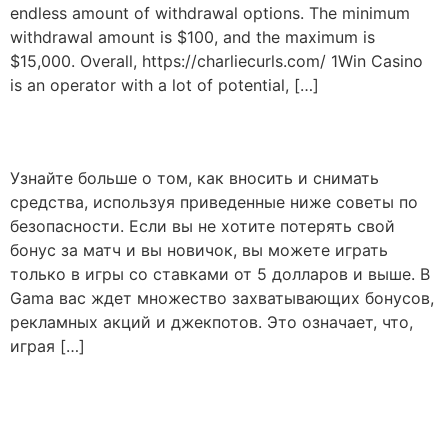
endless amount of withdrawal options. The minimum
withdrawal amount is $100, and the maximum is
$15,000. Overall, https://charliecurls.com/ 1Win Casino
is an operator with a lot of potential, […]
Gama casino | Казино бонусы, рабочее зеркало, вход
Узнайте больше о том, как вносить и снимать
средства, используя приведенные ниже советы по
безопасности. Если вы не хотите потерять свой
бонус за матч и вы новичок, вы можете играть
только в игры со ставками от 5 долларов и выше. В
Gama вас ждет множество захватывающих бонусов,
рекламных акций и джекпотов. Это означает, что,
играя […]
Pokerdom casino | Акции и бонусы от казино, регистрация,
вход и бонусы