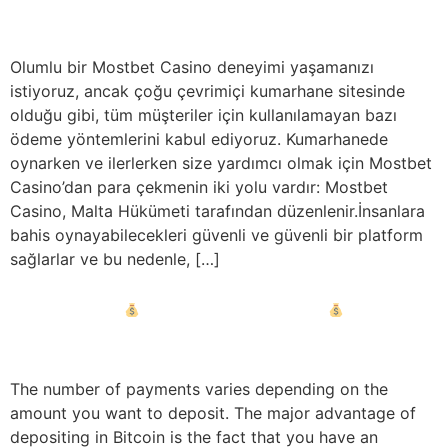
Güvenilir Casino Mostbet — Mobil Bonus
Olumlu bir Mostbet Casino deneyimi yaşamanızı
istiyoruz, ancak çoğu çevrimiçi kumarhane sitesinde
olduğu gibi, tüm müşteriler için kullanılamayan bazı
ödeme yöntemlerini kabul ediyoruz. Kumarhanede
oynarken ve ilerlerken size yardımcı olmak için Mostbet
Casino’dan para çekmenin iki yolu vardır: Mostbet
Casino, Malta Hükümeti tarafından düzenlenir.İnsanlara
bahis oynayabilecekleri güvenli ve güvenli bir platform
sağlarlar ve bu nedenle, […]
Official site 1Win
Bonus up to 10000 Rupees
Play Live
Roulette Online
The number of payments varies depending on the
amount you want to deposit. The major advantage of
depositing in Bitcoin is the fact that you have an