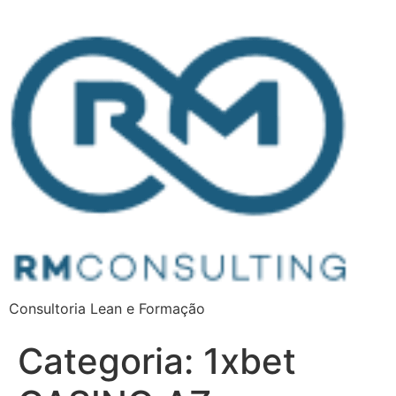
Consultoria Lean e Formação
Categoria:
1xbet