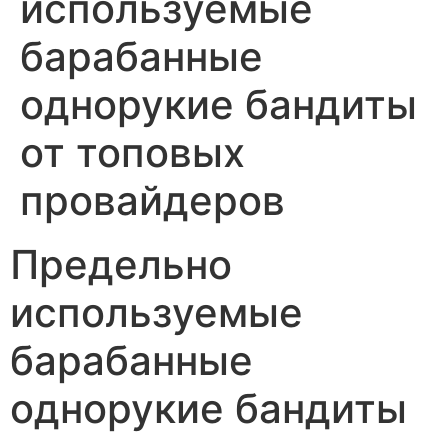
используемые
барабанные
однорукие бандиты
от топовых
провайдеров
Предельно
используемые
барабанные
однорукие бандиты