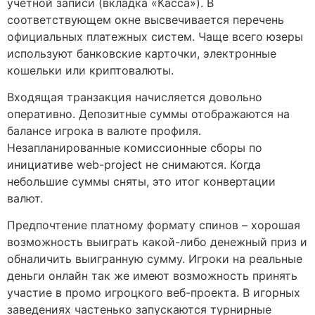
учетной записи (вкладка «Касса»). В
соответствующем окне высвечивается перечень
официальных платежных систем. Чаще всего юзеры
используют банковские карточки, электронные
кошельки или криптовалюты.
Входящая транзакция начисляется довольно
оперативно. Депозитные суммы отображаются на
балансе игрока в валюте профиля.
Незапланированные комиссионные сборы по
инициативе web-project не снимаются. Когда
небольшие суммы сняты, это итог конвертации
валют.
Предпочтение платному формату спинов – хорошая
возможность выиграть какой-либо денежный приз и
обналичить выигранную сумму. Игроки на реальные
деньги онлайн так же имеют возможность принять
участие в промо игроцкого веб-проекта. В игорных
заведениях частенько запускаются турнирные