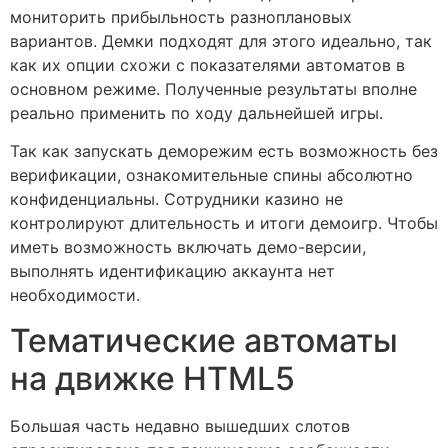
мониторить прибыльность разноплановых
вариантов. Демки подходят для этого идеально, так
как их опции схожи с показателями автоматов в
основном режиме. Полученные результаты вполне
реально применить по ходу дальнейшей игры.
Так как запускать деморежим есть возможность без
верификации, ознакомительные спины абсолютно
конфиденциальны. Сотрудники казино не
контролируют длительность и итоги демоигр. Чтобы
иметь возможность включать демо-версии,
выполнять идентификацию аккаунта нет
необходимости.
Тематические автоматы
на движке HTML5
Большая часть недавно вышедших слотов