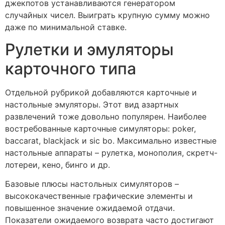
джекпотов устанавливаются генератором
случайных чисел. Выиграть крупную сумму можно
даже по минимальной ставке.
Рулетки и эмуляторы
карточного типа
Отдельной рубрикой добавляются карточные и
настольные эмуляторы. Этот вид азартных
развлечений тоже довольно популярен. Наиболее
востребованные карточные симуляторы: poker,
baccarat, blackjack и sic bo. Максимально известные
настольные аппараты – рулетка, монополия, скретч-
лотереи, кено, бинго и др.
Базовые плюсы настольных симуляторов –
высококачественные графические элементы и
повышенное значение ожидаемой отдачи.
Показатели ожидаемого возврата часто достигают