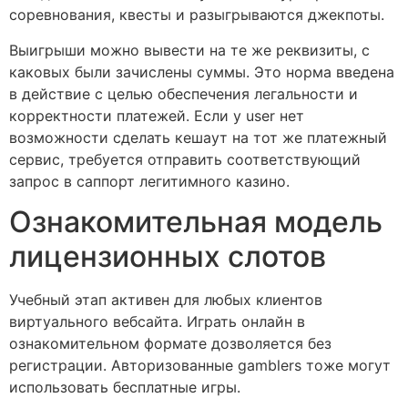
соревнования, квесты и разыгрываются джекпоты.
Выигрыши можно вывести на те же реквизиты, с
каковых были зачислены суммы. Это норма введена
в действие с целью обеспечения легальности и
корректности платежей. Если у user нет
возможности сделать кешаут на тот же платежный
сервис, требуется отправить соответствующий
запрос в саппорт легитимного казино.
Ознакомительная модель
лицензионных слотов
Учебный этап активен для любых клиентов
виртуального вебсайта. Играть онлайн в
ознакомительном формате дозволяется без
регистрации. Авторизованные gamblers тоже могут
использовать бесплатные игры.