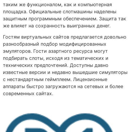
таким же функционалом, как и компьютерная
площадка. Официальные слотмашины наделены
защитным программным обеспечением. Защита так
же влияет на сохранность выигранных денег.
Гостям виртуальных сайтов предлагается довольно
разнообразный подбор модифицированных
эмуляторов. Гости азартного ресурса могут
подбирать слоты, исходя из тематических и
технических предпочтений. Доступны давно
известные версии и недавно вышедшие симуляторы
с нестандартным геймплеем. Лицензионные
аппараты быстро загружаются на сетевых и более
современных сайтах.