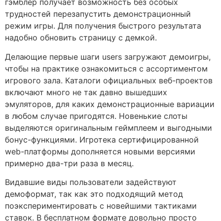
гэмблер получает возможность без особых
трудностей перезапустить демонстрационный
режим игры. Для получения быстрого результата
надобно обновить страницу с демкой.
Делающие первые шаги users загружают демоигры,
чтобы на практике ознакомиться с ассортиментом
игрового зала. Каталоги официальных веб-проектов
включают много не так давно вышедших
эмуляторов, для каких демонстрационные вариации
в любом случае пригодятся. Новенькие слоты
выделяются оригинальным геймплеем и выгодными
бонус-функциями. Игротека сертифицированной
web-платформы дополняется новыми версиями
примерно два-три раза в месяц.
Видавшие виды пользователи задействуют
демоформат, так как это подходящий метод
поэкспериментировать с новейшими тактиками
ставок. В бесплатном формате довольно просто