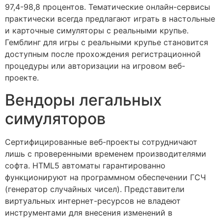
97,4-98,8 процентов. Тематические онлайн-сервисы
практически всегда предлагают играть в настольные
и карточные симуляторы с реальными крупье.
Гемблинг для игры с реальными крупье становится
доступным после прохождения регистрационной
процедуры или авторизации на игровом веб-
проекте.
Вендоры легальных
симуляторов
Сертифицированные веб-проекты сотрудничают
лишь с проверенными временем производителями
софта. HTML5 автоматы гарантированно
функционируют на программном обеспечении ГСЧ
(генератор случайных чисел). Представители
виртуальных интернет-ресурсов не владеют
инструментами для внесения изменений в